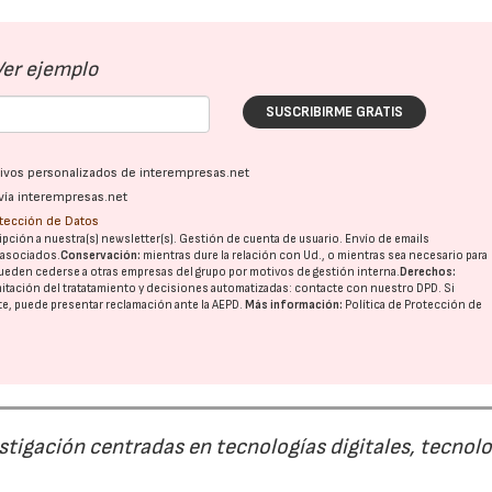
Ver ejemplo
SUSCRIBIRME GRATIS
ativos personalizados de interempresas.net
vía interempresas.net
otección de Datos
pción a nuestra(s) newsletter(s). Gestión de cuenta de usuario. Envío de emails
o asociados.
Conservación:
mientras dure la relación con Ud., o mientras sea necesario para
ueden cederse a otras
empresas del grupo
por motivos de gestión interna.
Derechos:
imitación del tratatamiento y decisiones automatizadas:
contacte con nuestro DPD
. Si
nte, puede presentar reclamación ante la
AEPD
.
Más información:
Política de Protección de
estigación centradas en tecnologías digitales, tecnol