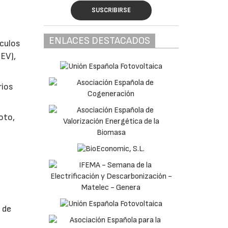
SUSCRIBIRSE
ENLACES DESTACADOS
ículos
EV),
rios
oto,
e
 de