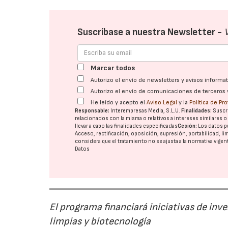
Suscríbase a nuestra Newsletter -
Marcar todos
Autorizo el envío de newsletters y avisos inform
Autorizo el envío de comunicaciones de terceros 
He leído y acepto el
Aviso Legal
y la
Política de Pr
Responsable:
Interempresas Media, S.L.U.
Finalidades:
Suscri
relacionados con la misma o relativos a intereses similares 
llevar a cabo las finalidades especificadas
Cesión:
Los datos p
Acceso, rectificación, oposición, supresión, portabilidad, l
considera que el tratamiento no se ajusta a la normativa vige
Datos
El programa financiará iniciativas de inv
limpias y biotecnología