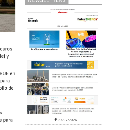
NEWSLETTERS
 euros
le) y
l BOE en
 para
ollo de
a
os
s para
23/07/2026
30/07/202