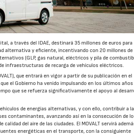
ital, a través del IDAE, destinará 35 millones de euros para
d alternativa y eficiente, incentivando con 20 millones de
ternativos (GLP, gas natural, eléctricos y pila de combustib
de infraestructuras de recarga de vehículos eléctricos.
OVALT), que entrará en vigor a partir de su publicación en e
s que el Gobierno ha venido impulsando en los últimos años
mpo que se refuerza significativamente el apoyo al desarr
ehículos de energías alternativas, y con ello, contribuir a l
ases contaminantes, avanzando así en la consecución de l
e calidad del aire de las ciudades. El MOVALT servirá ademá
23/07/2026
30/07/2026
 fuentes energéticas en el transporte, con la consiguiente