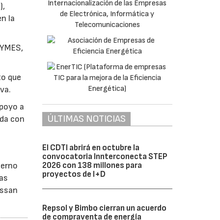
),
n la
 PYMES,
to que
iva.
apoyo a
ÚLTIMAS NOTICIAS
ada con
El CDTI abrirá en octubre la
convocatoria Innterconecta STEP
2026 con 138 millones para
ierno
proyectos de I+D
jas
issan
Repsol y Bimbo cierran un acuerdo
de compraventa de energía