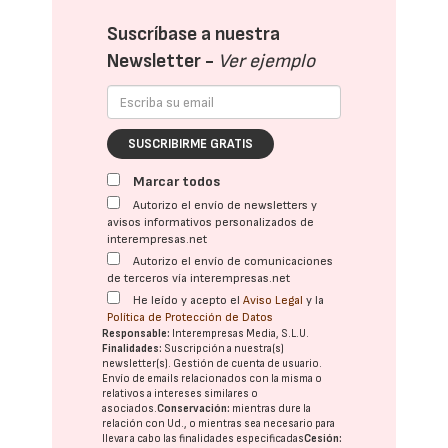
Suscríbase a nuestra
Newsletter -
Ver ejemplo
SUSCRIBIRME GRATIS
Marcar todos
Autorizo el envío de newsletters y
avisos informativos personalizados de
interempresas.net
Autorizo el envío de comunicaciones
de terceros vía interempresas.net
He leído y acepto el
Aviso Legal
y la
Política de Protección de Datos
Responsable:
Interempresas Media, S.L.U.
Finalidades:
Suscripción a nuestra(s)
newsletter(s). Gestión de cuenta de usuario.
Envío de emails relacionados con la misma o
relativos a intereses similares o
asociados.
Conservación:
mientras dure la
relación con Ud., o mientras sea necesario para
llevar a cabo las finalidades especificadas
Cesión: