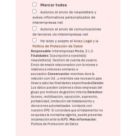
Marcar todos
Autorizo el envío de newsletters y
avisos informativos personalizados de
interempresas.net
Autorizo el envío de comunicaciones
de terceros vía interempresas.net
He leído y acepto el
Aviso Legal
y la
Política de Protección de Datos
Responsable:
Interempresas Media, S.L.U.
Finalidades:
Suscripción a nuestra(s)
newsletter(s). Gestión de cuenta de usuario.
Envío de emails relacionados con la misma o
relativos a intereses similares o
asociados.
Conservación:
mientras dure la
relación con Ud., o mientras sea necesario para
llevar a cabo las finalidades especificadas
Cesión:
Los datos pueden cederse a otras
empresas del
grupo
por motivos de gestión interna.
Derechos:
Acceso, rectificación, oposición, supresión,
portabilidad, limitación del tratatamiento y
decisiones automatizadas:
contacte con
nuestro DPD
. Si considera que el tratamiento no
se ajusta a la normativa vigente, puede presentar
reclamación ante la
AEPD
.
Más información:
Política de Protección de Datos