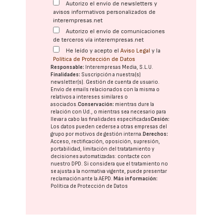
Autorizo el envío de newsletters y
avisos informativos personalizados de
interempresas.net
Autorizo el envío de comunicaciones
de terceros vía interempresas.net
He leído y acepto el
Aviso Legal
y la
Política de Protección de Datos
Responsable:
Interempresas Media, S.L.U.
Finalidades:
Suscripción a nuestra(s)
newsletter(s). Gestión de cuenta de usuario.
Envío de emails relacionados con la misma o
relativos a intereses similares o
asociados.
Conservación:
mientras dure la
relación con Ud., o mientras sea necesario para
llevar a cabo las finalidades especificadas
Cesión:
Los datos pueden cederse a otras
empresas del
grupo
por motivos de gestión interna.
Derechos:
Acceso, rectificación, oposición, supresión,
portabilidad, limitación del tratatamiento y
decisiones automatizadas:
contacte con
nuestro DPD
. Si considera que el tratamiento no
se ajusta a la normativa vigente, puede presentar
reclamación ante la
AEPD
.
Más información:
Política de Protección de Datos