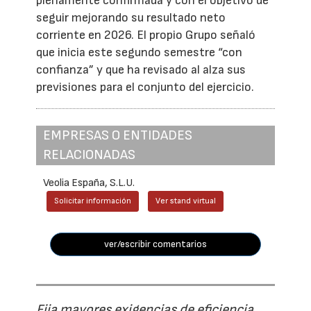
plenamente confirmada y con el objetivo de
seguir mejorando su resultado neto
corriente en 2026. El propio Grupo señaló
que inicia este segundo semestre “con
confianza” y que ha revisado al alza sus
previsiones para el conjunto del ejercicio.
EMPRESAS O ENTIDADES
RELACIONADAS
Veolia España, S.L.U.
Solicitar información
Ver stand virtual
ver/escribir comentarios
Fija mayores exigencias de eficiencia,