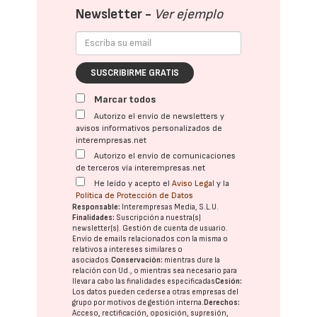
Newsletter -
Ver ejemplo
SUSCRIBIRME GRATIS
Marcar todos
Autorizo el envío de newsletters y
avisos informativos personalizados de
interempresas.net
Autorizo el envío de comunicaciones
de terceros vía interempresas.net
He leído y acepto el
Aviso Legal
y la
Política de Protección de Datos
Responsable:
Interempresas Media, S.L.U.
Finalidades:
Suscripción a nuestra(s)
newsletter(s). Gestión de cuenta de usuario.
Envío de emails relacionados con la misma o
relativos a intereses similares o
asociados.
Conservación:
mientras dure la
relación con Ud., o mientras sea necesario para
llevar a cabo las finalidades especificadas
Cesión:
Los datos pueden cederse a otras
empresas del
grupo
por motivos de gestión interna.
Derechos:
Acceso, rectificación, oposición, supresión,