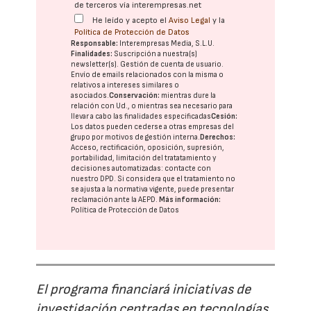
de terceros vía interempresas.net
He leído y acepto el
Aviso Legal
y la
Política de Protección de Datos
Responsable:
Interempresas Media, S.L.U.
Finalidades:
Suscripción a nuestra(s)
newsletter(s). Gestión de cuenta de usuario.
Envío de emails relacionados con la misma o
relativos a intereses similares o
asociados.
Conservación:
mientras dure la
relación con Ud., o mientras sea necesario para
llevar a cabo las finalidades especificadas
Cesión:
Los datos pueden cederse a otras
empresas del
grupo
por motivos de gestión interna.
Derechos:
Acceso, rectificación, oposición, supresión,
portabilidad, limitación del tratatamiento y
decisiones automatizadas:
contacte con
nuestro DPD
. Si considera que el tratamiento no
se ajusta a la normativa vigente, puede presentar
reclamación ante la
AEPD
.
Más información:
Política de Protección de Datos
El programa financiará iniciativas de
investigación centradas en tecnologías