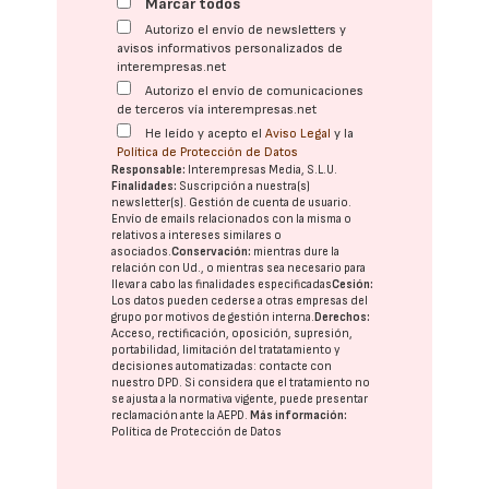
Marcar todos
Autorizo el envío de newsletters y
avisos informativos personalizados de
interempresas.net
Autorizo el envío de comunicaciones
de terceros vía interempresas.net
He leído y acepto el
Aviso Legal
y la
Política de Protección de Datos
Responsable:
Interempresas Media, S.L.U.
Finalidades:
Suscripción a nuestra(s)
newsletter(s). Gestión de cuenta de usuario.
Envío de emails relacionados con la misma o
relativos a intereses similares o
asociados.
Conservación:
mientras dure la
relación con Ud., o mientras sea necesario para
llevar a cabo las finalidades especificadas
Cesión:
Los datos pueden cederse a otras
empresas del
grupo
por motivos de gestión interna.
Derechos:
Acceso, rectificación, oposición, supresión,
portabilidad, limitación del tratatamiento y
decisiones automatizadas:
contacte con
nuestro DPD
. Si considera que el tratamiento no
se ajusta a la normativa vigente, puede presentar
reclamación ante la
AEPD
.
Más información:
Política de Protección de Datos