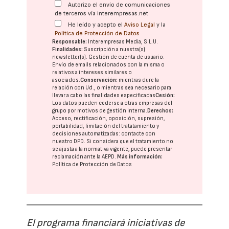
Autorizo el envío de comunicaciones
de terceros vía interempresas.net
He leído y acepto el
Aviso Legal
y la
Política de Protección de Datos
Responsable:
Interempresas Media, S.L.U.
Finalidades:
Suscripción a nuestra(s)
newsletter(s). Gestión de cuenta de usuario.
Envío de emails relacionados con la misma o
relativos a intereses similares o
asociados.
Conservación:
mientras dure la
relación con Ud., o mientras sea necesario para
llevar a cabo las finalidades especificadas
Cesión:
Los datos pueden cederse a otras
empresas del
grupo
por motivos de gestión interna.
Derechos:
Acceso, rectificación, oposición, supresión,
portabilidad, limitación del tratatamiento y
decisiones automatizadas:
contacte con
nuestro DPD
. Si considera que el tratamiento no
se ajusta a la normativa vigente, puede presentar
reclamación ante la
AEPD
.
Más información:
Política de Protección de Datos
El programa financiará iniciativas de