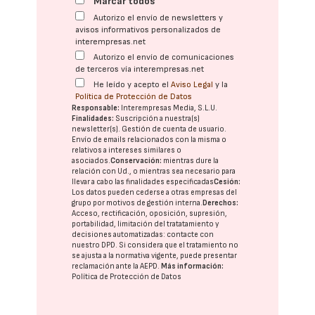
Marcar todos
Autorizo el envío de newsletters y
avisos informativos personalizados de
interempresas.net
Autorizo el envío de comunicaciones
de terceros vía interempresas.net
He leído y acepto el
Aviso Legal
y la
Política de Protección de Datos
Responsable:
Interempresas Media, S.L.U.
Finalidades:
Suscripción a nuestra(s)
newsletter(s). Gestión de cuenta de usuario.
Envío de emails relacionados con la misma o
relativos a intereses similares o
asociados.
Conservación:
mientras dure la
relación con Ud., o mientras sea necesario para
llevar a cabo las finalidades especificadas
Cesión:
Los datos pueden cederse a otras
empresas del
grupo
por motivos de gestión interna.
Derechos:
Acceso, rectificación, oposición, supresión,
portabilidad, limitación del tratatamiento y
decisiones automatizadas:
contacte con
nuestro DPD
. Si considera que el tratamiento no
se ajusta a la normativa vigente, puede presentar
reclamación ante la
AEPD
.
Más información:
Política de Protección de Datos