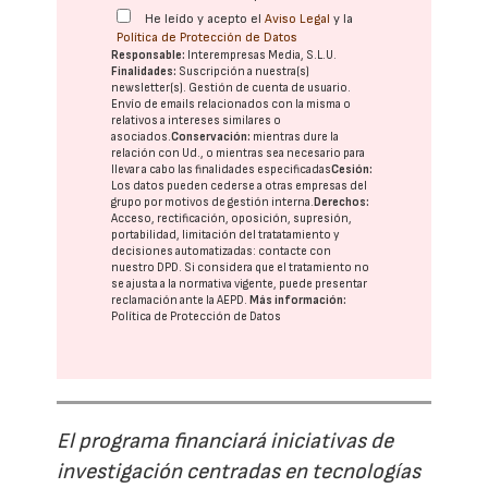
He leído y acepto el
Aviso Legal
y la
Política de Protección de Datos
Responsable:
Interempresas Media, S.L.U.
Finalidades:
Suscripción a nuestra(s)
newsletter(s). Gestión de cuenta de usuario.
Envío de emails relacionados con la misma o
relativos a intereses similares o
asociados.
Conservación:
mientras dure la
relación con Ud., o mientras sea necesario para
llevar a cabo las finalidades especificadas
Cesión:
Los datos pueden cederse a otras
empresas del
grupo
por motivos de gestión interna.
Derechos:
Acceso, rectificación, oposición, supresión,
portabilidad, limitación del tratatamiento y
decisiones automatizadas:
contacte con
nuestro DPD
. Si considera que el tratamiento no
se ajusta a la normativa vigente, puede presentar
reclamación ante la
AEPD
.
Más información:
Política de Protección de Datos
El programa financiará iniciativas de
investigación centradas en tecnologías