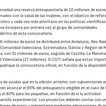
novedad una reserva presupuestaria de 10 millones de euro
ados con la salud de las mujeres, con el objetivo de reforz
rico y cada vez más prioritario en las políticas científicas
s se incorpora por primera vez al grupo de comunidades
 dentro de esta convocatoria.
illones de euros se distribuirá entre Andalucía, Illes Bal
, Comunidad Valenciana, Extremadura, Galicia y Región de M
a, con 51 millones de euros, seguida de Castilla-La Mancha
d Valenciana (17 millones). El CDTI señala que estos impor
ublique la convocatoria oficial, en función de la disponibil
.
de ayudas que en la edición anterior, con subvenciones e
n alcanzar el 65% del presupuesto elegible en el caso de 
el 80% para las pequeñas, en función de si la actividad
sarrollo experimental. Los proyectos deberán contar con u
illones de euros y presentarse mediante agrupaciones de e