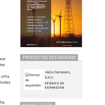
PRODUCTOS DESTACADOS
rear
les
Heico Fasteners,
 cifra
S.A.U.
 todas
PERNOS DE
EXPANSIÓN
ña,