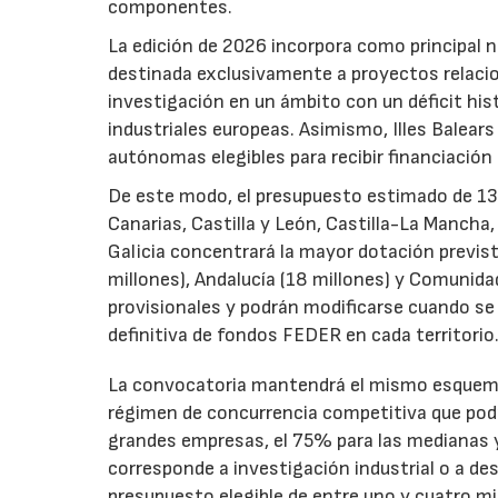
componentes.
La edición de 2026 incorpora como principal 
destinada exclusivamente a proyectos relacion
investigación en un ámbito con un déficit histó
industriales europeas. Asimismo, Illes Balear
autónomas elegibles para recibir financiación
De este modo, el presupuesto estimado de 138 m
Canarias, Castilla y León, Castilla-La Mancha
Galicia concentrará la mayor dotación previst
millones), Andalucía (18 millones) y Comunida
provisionales y podrán modificarse cuando se p
definitiva de fondos FEDER en cada territorio
La convocatoria mantendrá el mismo esquema 
régimen de concurrencia competitiva que podrá
grandes empresas, el 75% para las medianas y 
corresponde a investigación industrial o a de
presupuesto elegible de entre uno y cuatro m