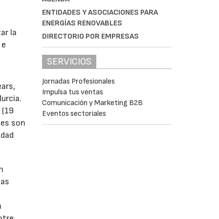
ENTIDADES Y ASOCIACIONES PARA
s
ENERGÍAS RENOVABLES
ar la
DIRECTORIO POR EMPRESAS
 e
SERVICIOS
Jornadas Profesionales
ears,
Impulsa tus ventas
urcia.
Comunicación y Marketing B2B
 (19
Eventos sectoriales
tes son
idad
n
las
n
ntre