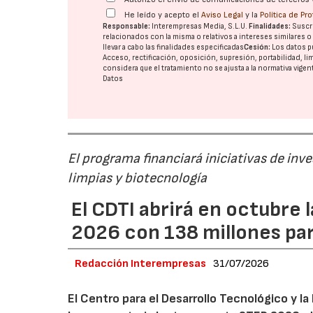
He leído y acepto el
Aviso Legal
y la
Política de Pr
Responsable:
Interempresas Media, S.L.U.
Finalidades:
Suscri
relacionados con la misma o relativos a intereses similares 
llevar a cabo las finalidades especificadas
Cesión:
Los datos p
Acceso, rectificación, oposición, supresión, portabilidad, l
considera que el tratamiento no se ajusta a la normativa vige
Datos
El programa financiará iniciativas de inv
limpias y biotecnología
El CDTI abrirá en octubre
2026 con 138 millones pa
Redacción Interempresas
31/07/2026
El Centro para el Desarrollo Tecnológico y la