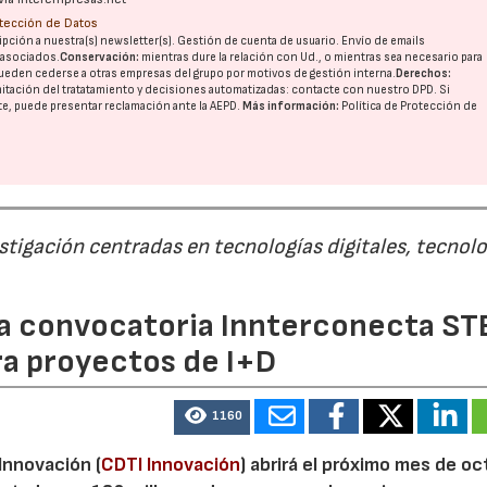
otección de Datos
pción a nuestra(s) newsletter(s). Gestión de cuenta de usuario. Envío de emails
o asociados.
Conservación:
mientras dure la relación con Ud., o mientras sea necesario para
ueden cederse a otras
empresas del grupo
por motivos de gestión interna.
Derechos:
imitación del tratatamiento y decisiones automatizadas:
contacte con nuestro DPD
. Si
nte, puede presentar reclamación ante la
AEPD
.
Más información:
Política de Protección de
estigación centradas en tecnologías digitales, tecnol
 la convocatoria Innterconecta ST
ra proyectos de I+D
1160
 Innovación (
CDTI Innovación
) abrirá el próximo mes de o