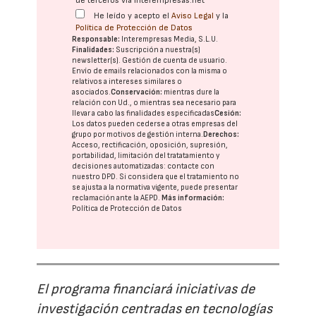
de terceros vía interempresas.net
He leído y acepto el
Aviso Legal
y la
Política de Protección de Datos
Responsable:
Interempresas Media, S.L.U.
Finalidades:
Suscripción a nuestra(s)
newsletter(s). Gestión de cuenta de usuario.
Envío de emails relacionados con la misma o
relativos a intereses similares o
asociados.
Conservación:
mientras dure la
relación con Ud., o mientras sea necesario para
llevar a cabo las finalidades especificadas
Cesión:
Los datos pueden cederse a otras
empresas del
grupo
por motivos de gestión interna.
Derechos:
Acceso, rectificación, oposición, supresión,
portabilidad, limitación del tratatamiento y
decisiones automatizadas:
contacte con
nuestro DPD
. Si considera que el tratamiento no
se ajusta a la normativa vigente, puede presentar
reclamación ante la
AEPD
.
Más información:
Política de Protección de Datos
El programa financiará iniciativas de
investigación centradas en tecnologías