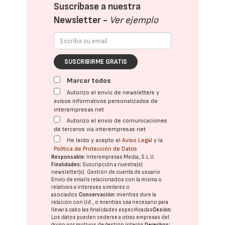
Suscríbase a nuestra
Newsletter -
Ver ejemplo
SUSCRIBIRME GRATIS
Marcar todos
Autorizo el envío de newsletters y
avisos informativos personalizados de
interempresas.net
Autorizo el envío de comunicaciones
de terceros vía interempresas.net
He leído y acepto el
Aviso Legal
y la
Política de Protección de Datos
Responsable:
Interempresas Media, S.L.U.
Finalidades:
Suscripción a nuestra(s)
newsletter(s). Gestión de cuenta de usuario.
Envío de emails relacionados con la misma o
relativos a intereses similares o
asociados.
Conservación:
mientras dure la
relación con Ud., o mientras sea necesario para
llevar a cabo las finalidades especificadas
Cesión:
Los datos pueden cederse a otras
empresas del
grupo
por motivos de gestión interna.
Derechos: