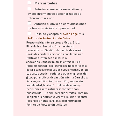
Marcar todos
Autorizo el envío de newsletters y
avisos informativos personalizados de
interempresas.net
Autorizo el envío de comunicaciones
de terceros vía interempresas.net
He leído y acepto el
Aviso Legal
y la
Política de Protección de Datos
Responsable:
Interempresas Media, S.L.U.
Finalidades:
Suscripción a nuestra(s)
newsletter(s). Gestión de cuenta de usuario.
Envío de emails relacionados con la misma o
relativos a intereses similares o
asociados.
Conservación:
mientras dure la
relación con Ud., o mientras sea necesario para
llevar a cabo las finalidades especificadas
Cesión:
Los datos pueden cederse a otras
empresas del
grupo
por motivos de gestión interna.
Derechos:
Acceso, rectificación, oposición, supresión,
portabilidad, limitación del tratatamiento y
decisiones automatizadas:
contacte con
nuestro DPD
. Si considera que el tratamiento no
se ajusta a la normativa vigente, puede presentar
reclamación ante la
AEPD
.
Más información:
Política de Protección de Datos