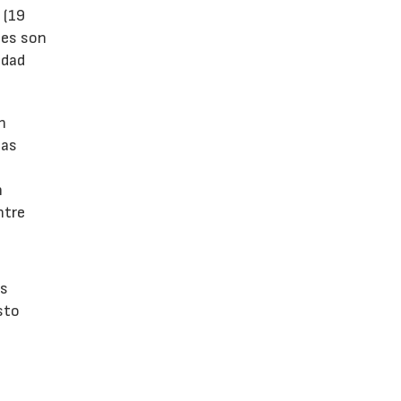
 (19
tes son
idad
n
las
n
ntre
os
sto