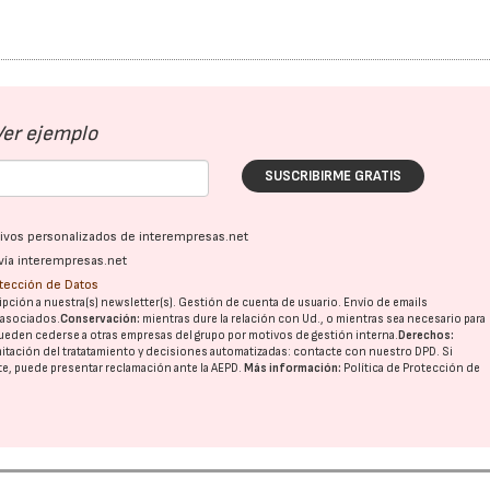
Ver ejemplo
SUSCRIBIRME GRATIS
ativos personalizados de interempresas.net
vía interempresas.net
otección de Datos
pción a nuestra(s) newsletter(s). Gestión de cuenta de usuario. Envío de emails
o asociados.
Conservación:
mientras dure la relación con Ud., o mientras sea necesario para
ueden cederse a otras
empresas del grupo
por motivos de gestión interna.
Derechos:
imitación del tratatamiento y decisiones automatizadas:
contacte con nuestro DPD
. Si
nte, puede presentar reclamación ante la
AEPD
.
Más información:
Política de Protección de