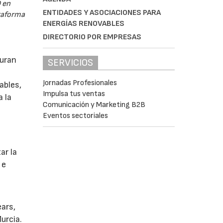
 en
ENTIDADES Y ASOCIACIONES PARA
ataforma
ENERGÍAS RENOVABLES
DIRECTORIO POR EMPRESAS
guran
SERVICIOS
Jornadas Profesionales
ables,
Impulsa tus ventas
a la
Comunicación y Marketing B2B
Eventos sectoriales
s
ar la
 e
ears,
urcia.