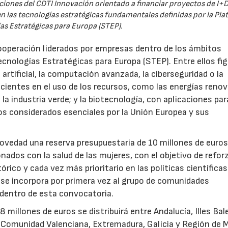
iones del CDTI Innovación orientado a financiar proyectos de I+D
 las tecnologías estratégicas fundamentales definidas por la Pl
as Estratégicas para Europa (STEP).
ooperación liderados por empresas dentro de los ámbitos
ecnologías Estratégicas para Europa (STEP). Entre ellos fi
 artificial, la computación avanzada, la ciberseguridad o la
icientes en el uso de los recursos, como las energías renov
a industria verde; y la biotecnología, con aplicaciones par
tos considerados esenciales por la Unión Europea y sus
novedad una reserva presupuestaria de 10 millones de euro
ados con la salud de las mujeres, con el objetivo de reforz
rico y cada vez más prioritario en las políticas científicas
s se incorpora por primera vez al grupo de comunidades
 dentro de esta convocatoria.
illones de euros se distribuirá entre Andalucía, Illes Bal
, Comunidad Valenciana, Extremadura, Galicia y Región de M