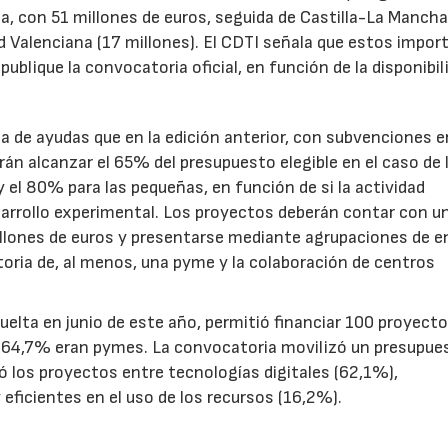
a, con 51 millones de euros, seguida de Castilla-La Mancha
d Valenciana (17 millones). El CDTI señala que estos impor
ublique la convocatoria oficial, en función de la disponibil
.
de ayudas que en la edición anterior, con subvenciones e
n alcanzar el 65% del presupuesto elegible en el caso de 
el 80% para las pequeñas, en función de si la actividad
sarrollo experimental. Los proyectos deberán contar con u
illones de euros y presentarse mediante agrupaciones de e
toria de, al menos, una pyme y la colaboración de centros
uelta en junio de este año, permitió financiar 100 proyect
el 64,7% eran pymes. La convocatoria movilizó un presupue
yó los proyectos entre tecnologías digitales (62,1%),
eficientes en el uso de los recursos (16,2%).