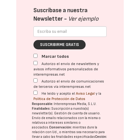
Suscríbase a nuestra
Newsletter -
Ver ejemplo
SUSCRIBIRME GRATIS
Marcar todos
Autorizo el envío de newsletters y
avisos informativos personalizados de
interempresas.net
Autorizo el envío de comunicaciones
de terceros vía interempresas.net
He leído y acepto el
Aviso Legal
y la
Política de Protección de Datos
Responsable:
Interempresas Media, S.L.U.
Finalidades:
Suscripción a nuestra(s)
newsletter(s). Gestión de cuenta de usuario.
Envío de emails relacionados con la misma o
relativos a intereses similares o
asociados.
Conservación:
mientras dure la
relación con Ud., o mientras sea necesario para
llevar a cabo las finalidades especificadas
Cesión: