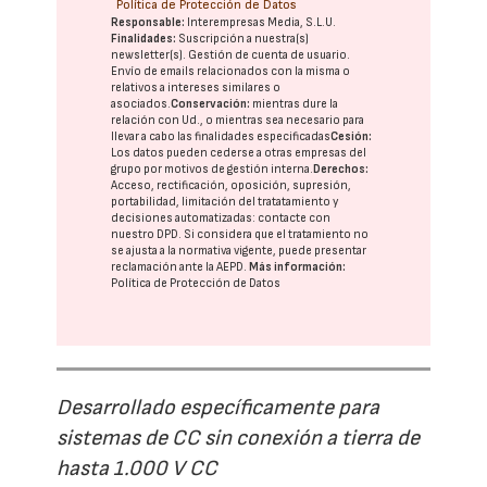
Política de Protección de Datos
Responsable:
Interempresas Media, S.L.U.
Finalidades:
Suscripción a nuestra(s)
newsletter(s). Gestión de cuenta de usuario.
Envío de emails relacionados con la misma o
relativos a intereses similares o
asociados.
Conservación:
mientras dure la
relación con Ud., o mientras sea necesario para
llevar a cabo las finalidades especificadas
Cesión:
Los datos pueden cederse a otras
empresas del
grupo
por motivos de gestión interna.
Derechos:
Acceso, rectificación, oposición, supresión,
portabilidad, limitación del tratatamiento y
decisiones automatizadas:
contacte con
nuestro DPD
. Si considera que el tratamiento no
se ajusta a la normativa vigente, puede presentar
reclamación ante la
AEPD
.
Más información:
Política de Protección de Datos
Desarrollado específicamente para
sistemas de CC sin conexión a tierra de
hasta 1.000 V CC