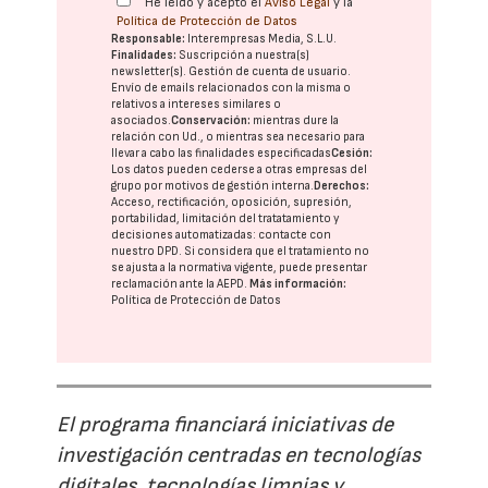
He leído y acepto el
Aviso Legal
y la
Política de Protección de Datos
Responsable:
Interempresas Media, S.L.U.
Finalidades:
Suscripción a nuestra(s)
newsletter(s). Gestión de cuenta de usuario.
Envío de emails relacionados con la misma o
relativos a intereses similares o
asociados.
Conservación:
mientras dure la
relación con Ud., o mientras sea necesario para
llevar a cabo las finalidades especificadas
Cesión:
Los datos pueden cederse a otras
empresas del
grupo
por motivos de gestión interna.
Derechos:
Acceso, rectificación, oposición, supresión,
portabilidad, limitación del tratatamiento y
decisiones automatizadas:
contacte con
nuestro DPD
. Si considera que el tratamiento no
se ajusta a la normativa vigente, puede presentar
reclamación ante la
AEPD
.
Más información:
Política de Protección de Datos
El programa financiará iniciativas de
investigación centradas en tecnologías
digitales, tecnologías limpias y