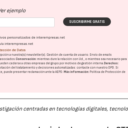
Ver ejemplo
SUSCRIBIRME GRATIS
ativos personalizados de interempresas.net
vía interempresas.net
otección de Datos
pción a nuestra(s) newsletter(s). Gestión de cuenta de usuario. Envío de emails
o asociados.
Conservación:
mientras dure la relación con Ud., o mientras sea necesario para
ueden cederse a otras
empresas del grupo
por motivos de gestión interna.
Derechos:
imitación del tratatamiento y decisiones automatizadas:
contacte con nuestro DPD
. Si
nte, puede presentar reclamación ante la
AEPD
.
Más información:
Política de Protección de
estigación centradas en tecnologías digitales, tecnol