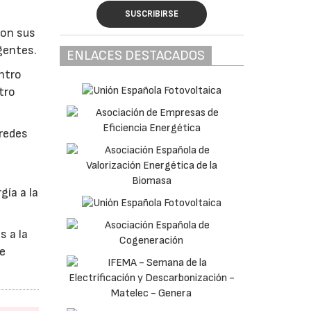
SUSCRIBIRSE
con sus
gentes.
ENLACES DESTACADOS
ntro
tro
 redes
ía a la
s a la
de