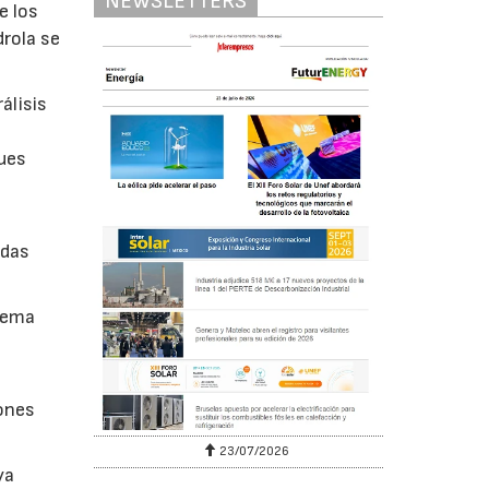
NEWSLETTERS
e los
drola se
álisis
ques
idas
stema
iones
23/07/2026
ya