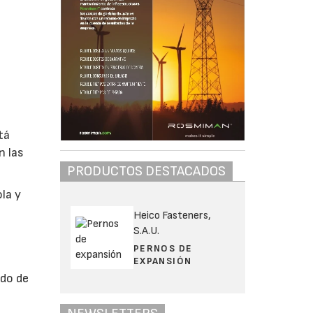
tá
n las
PRODUCTOS DESTACADOS
ola y
Heico Fasteners,
S.A.U.
PERNOS DE
EXPANSIÓN
ado de