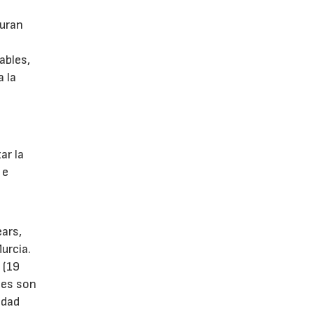
guran
ables,
a la
s
ar la
 e
ears,
urcia.
 (19
tes son
idad