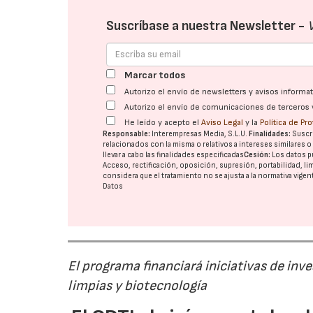
Suscríbase a nuestra Newsletter -
Marcar todos
Autorizo el envío de newsletters y avisos inform
Autorizo el envío de comunicaciones de terceros 
He leído y acepto el
Aviso Legal
y la
Política de Pr
Responsable:
Interempresas Media, S.L.U.
Finalidades:
Suscri
relacionados con la misma o relativos a intereses similares 
llevar a cabo las finalidades especificadas
Cesión:
Los datos p
Acceso, rectificación, oposición, supresión, portabilidad, l
considera que el tratamiento no se ajusta a la normativa vige
Datos
El programa financiará iniciativas de inv
limpias y biotecnología