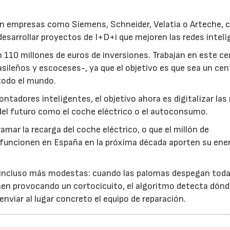
con empresas como Siemens, Schneider, Velatia o Arteche, 
desarrollar proyectos de I+D+i que mejoren las redes inteli
110 millones de euros de inversiones. Trabajan en este ce
sileños y escoceses-, ya que el objetivo es que sea un cen
 todo el mundo.
tadores inteligentes, el objetivo ahora es digitalizar las
s del futuro como el coche eléctrico o el autoconsumo.
mar la recarga del coche eléctrico, o que el millón de
funcionen en España en la próxima década aporten su energ
es incluso más modestas: cuando las palomas despegan toda
unen provocando un cortocicuito, el algoritmo detecta dón
nviar al lugar concreto el equipo de reparación.