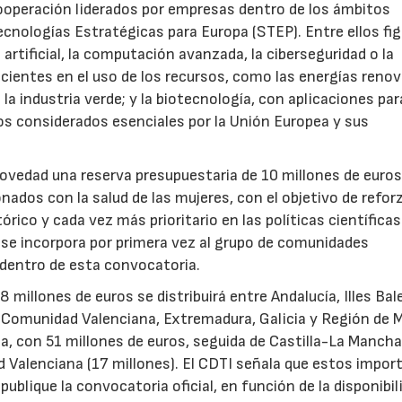
ooperación liderados por empresas dentro de los ámbitos
ecnologías Estratégicas para Europa (STEP). Entre ellos fi
 artificial, la computación avanzada, la ciberseguridad o la
icientes en el uso de los recursos, como las energías renov
a industria verde; y la biotecnología, con aplicaciones par
tos considerados esenciales por la Unión Europea y sus
novedad una reserva presupuestaria de 10 millones de euro
ados con la salud de las mujeres, con el objetivo de reforz
rico y cada vez más prioritario en las políticas científicas
s se incorpora por primera vez al grupo de comunidades
 dentro de esta convocatoria.
illones de euros se distribuirá entre Andalucía, Illes Bal
, Comunidad Valenciana, Extremadura, Galicia y Región de M
a, con 51 millones de euros, seguida de Castilla-La Mancha
d Valenciana (17 millones). El CDTI señala que estos impor
ublique la convocatoria oficial, en función de la disponibil