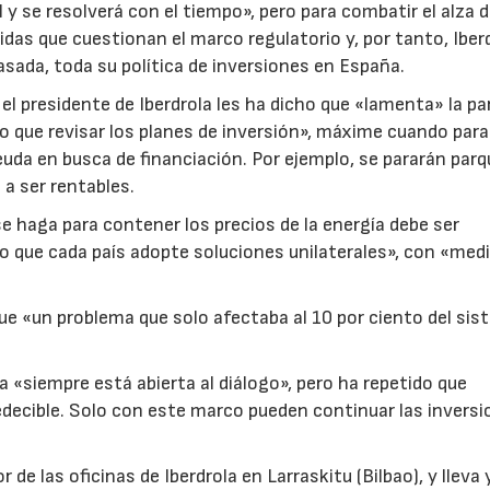
 y se resolverá con el tiempo», pero para combatir el alza d
as que cuestionan el marco regulatorio y, por tanto, Iber
sada, toda su política de inversiones en España.
l presidente de Iberdrola les ha dicho que «lamenta» la par
o que revisar los planes de inversión», máxime cuando para
euda en busca de financiación. Por ejemplo, se pararán par
 a ser rentables.
e haga para contener los precios de la energía debe ser
o que cada país adopte soluciones unilaterales», con «med
e «un problema que solo afectaba al 10 por ciento del si
«siempre está abierta al diálogo», pero ha repetido que
edecible. Solo con este marco pueden continuar las invers
23/07/2026
30/07/2026
 de las oficinas de Iberdrola en Larraskitu (Bilbao), y lleva 