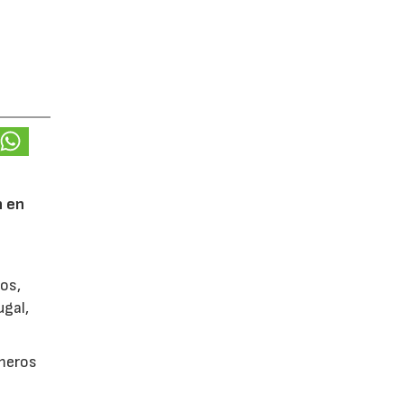
n en
ños,
ugal,
imeros