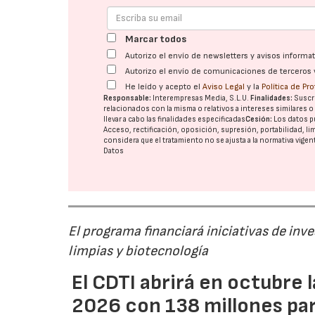
Marcar todos
Autorizo el envío de newsletters y avisos inform
Autorizo el envío de comunicaciones de terceros 
He leído y acepto el
Aviso Legal
y la
Política de Pr
Responsable:
Interempresas Media, S.L.U.
Finalidades:
Suscri
relacionados con la misma o relativos a intereses similares 
llevar a cabo las finalidades especificadas
Cesión:
Los datos p
Acceso, rectificación, oposición, supresión, portabilidad, l
considera que el tratamiento no se ajusta a la normativa vige
Datos
El programa financiará iniciativas de inv
limpias y biotecnología
El CDTI abrirá en octubre
2026 con 138 millones pa