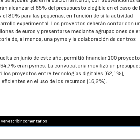
de ayudas que en la edición anterior, con subvenciones e
n alcanzar el 65% del presupuesto elegible en el caso de 
el 80% para las pequeñas, en función de si la actividad
sarrollo experimental. Los proyectos deberán contar con u
illones de euros y presentarse mediante agrupaciones de e
toria de, al menos, una pyme y la colaboración de centros
uelta en junio de este año, permitió financiar 100 proyect
el 64,7% eran pymes. La convocatoria movilizó un presupue
yó los proyectos entre tecnologías digitales (62,1%),
eficientes en el uso de los recursos (16,2%).
ver/escribir comentarios