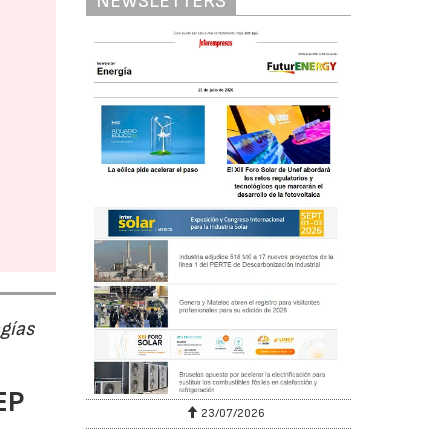
NEWSLETTERS
ogías
EP
23/07/2026