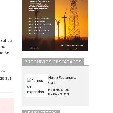
 eólica
una
ación
PRODUCTOS DESTACADOS
 de
Heico Fasteners,
 de sus
S.A.U.
PERNOS DE
EXPANSIÓN