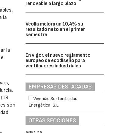
renovable a largo plazo
ables,
a la
Veolia mejora un 10,4% su
resultado neto en el primer
semestre
s
ar la
En vigor, el nuevo reglamento
 e
europeo de ecodiseño para
ventiladores industriales
ears,
EMPRESAS DESTACADAS
urcia.
 (19
tes son
idad
OTRAS SECCIONES
AGENDA