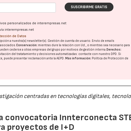
SUSCRIBIRME GRATIS
ativos personalizados de interempresas.net
vía interempresas.net
otección de Datos
pción a nuestra(s) newsletter(s). Gestión de cuenta de usuario. Envío de emails
o asociados.
Conservación:
mientras dure la relación con Ud., o mientras sea necesario para
ueden cederse a otras
empresas del grupo
por motivos de gestión interna.
Derechos:
imitación del tratatamiento y decisiones automatizadas:
contacte con nuestro DPD
. Si
nte, puede presentar reclamación ante la
AEPD
.
Más información:
Política de Protección de
estigación centradas en tecnologías digitales, tecnol
 la convocatoria Innterconecta ST
23/07/2026
30/07/2026
ra proyectos de I+D