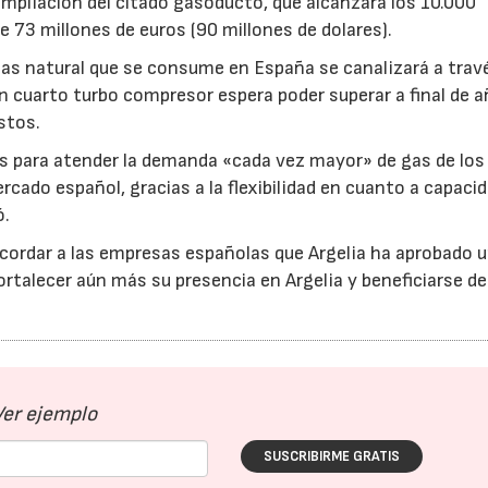
mpliación del citado gasoducto, que alcanzará los 10.000
e 73 millones de euros (90 millones de dolares).
 gas natural que se consume en España se canalizará a trav
 un cuarto turbo compresor espera poder superar a final de 
stos.
as para atender la demanda «cada vez mayor» de gas de los
cado español, gracias a la flexibilidad en cuanto a capaci
ó.
ecordar a las empresas españolas que Argelia ha aprobado u
fortalecer aún más su presencia en Argelia y beneficiarse de
Ver ejemplo
SUSCRIBIRME GRATIS