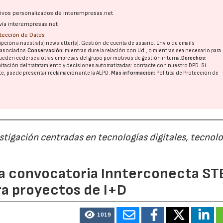
ativos personalizados de interempresas.net
vía interempresas.net
otección de Datos
pción a nuestra(s) newsletter(s). Gestión de cuenta de usuario. Envío de emails
o asociados.
Conservación:
mientras dure la relación con Ud., o mientras sea necesario para
ueden cederse a otras
empresas del grupo
por motivos de gestión interna.
Derechos:
imitación del tratatamiento y decisiones automatizadas:
contacte con nuestro DPD
. Si
nte, puede presentar reclamación ante la
AEPD
.
Más información:
Política de Protección de
estigación centradas en tecnologías digitales, tecnol
 la convocatoria Innterconecta ST
ra proyectos de I+D
1019