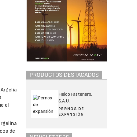
PRODUCTOS DESTACADOS
 Argelia
Heico Fasteners,
a
S.A.U.
e el
PERNOS DE
EXPANSIÓN
argelina
icos de