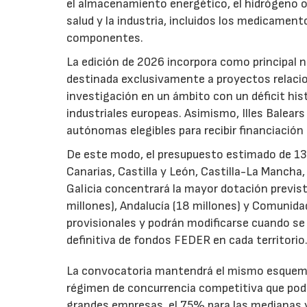
el almacenamiento energético, el hidrógeno o l
salud y la industria, incluidos los medicamen
componentes.
La edición de 2026 incorpora como principal 
destinada exclusivamente a proyectos relacion
investigación en un ámbito con un déficit histó
industriales europeas. Asimismo, Illes Balear
autónomas elegibles para recibir financiación
De este modo, el presupuesto estimado de 138 m
Canarias, Castilla y León, Castilla-La Mancha
Galicia concentrará la mayor dotación previst
millones), Andalucía (18 millones) y Comunida
provisionales y podrán modificarse cuando se p
definitiva de fondos FEDER en cada territorio
La convocatoria mantendrá el mismo esquema 
régimen de concurrencia competitiva que podrá
grandes empresas, el 75% para las medianas y 