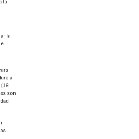
a la
s
ar la
 e
ears,
urcia.
 (19
tes son
idad
n
las