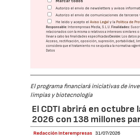
Marcar todos
Autorizo el envío de newsletters y avisos inform
Autorizo el envío de comunicaciones de terceros 
He leído y acepto el
Aviso Legal
y la
Política de Pr
Responsable:
Interempresas Media, S.L.U.
Finalidades:
Suscri
relacionados con la misma o relativos a intereses similares 
llevar a cabo las finalidades especificadas
Cesión:
Los datos p
Acceso, rectificación, oposición, supresión, portabilidad, l
considera que el tratamiento no se ajusta a la normativa vige
Datos
El programa financiará iniciativas de inv
limpias y biotecnología
El CDTI abrirá en octubre
2026 con 138 millones pa
Redacción Interempresas
31/07/2026