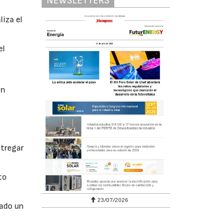
NEWSLETTERS
iza el
el
en
ntregar
to
23/07/2026
sado un