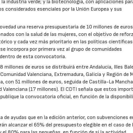
a industria verde; y la biotecnología, con aplicaciones par
tos considerados esenciales por la Unión Europea y sus
novedad una reserva presupuestaria de 10 millones de euro
ados con la salud de las mujeres, con el objetivo de reforz
rico y cada vez más prioritario en las políticas científicas
s se incorpora por primera vez al grupo de comunidades
 dentro de esta convocatoria.
illones de euros se distribuirá entre Andalucía, Illes Bal
, Comunidad Valenciana, Extremadura, Galicia y Región de M
a, con 51 millones de euros, seguida de Castilla-La Mancha
d Valenciana (17 millones). El CDTI señala que estos impor
ublique la convocatoria oficial, en función de la disponibil
.
de ayudas que en la edición anterior, con subvenciones e
n alcanzar el 65% del presupuesto elegible en el caso de 
el 80% para las pequeñas, en función de si la actividad