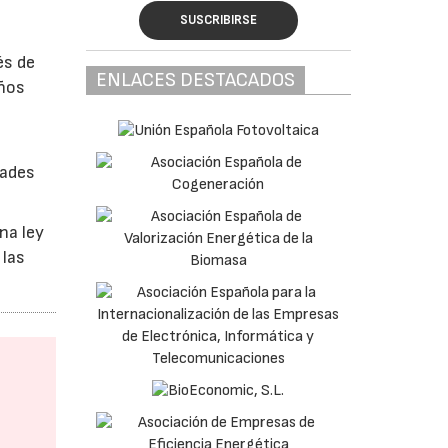
SUSCRIBIRSE
és de
ENLACES DESTACADOS
años
dades
na ley
 las