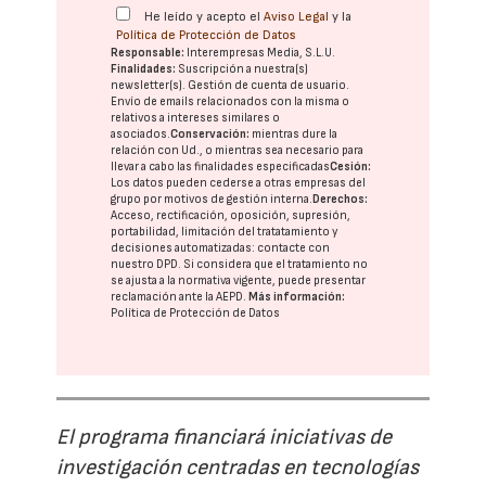
He leído y acepto el
Aviso Legal
y la
Política de Protección de Datos
Responsable:
Interempresas Media, S.L.U.
Finalidades:
Suscripción a nuestra(s)
newsletter(s). Gestión de cuenta de usuario.
Envío de emails relacionados con la misma o
relativos a intereses similares o
asociados.
Conservación:
mientras dure la
relación con Ud., o mientras sea necesario para
llevar a cabo las finalidades especificadas
Cesión:
Los datos pueden cederse a otras
empresas del
grupo
por motivos de gestión interna.
Derechos:
Acceso, rectificación, oposición, supresión,
portabilidad, limitación del tratatamiento y
decisiones automatizadas:
contacte con
nuestro DPD
. Si considera que el tratamiento no
se ajusta a la normativa vigente, puede presentar
reclamación ante la
AEPD
.
Más información:
Política de Protección de Datos
El programa financiará iniciativas de
investigación centradas en tecnologías