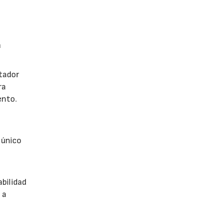
a
tador
ra
ento.
 único
abilidad
 a