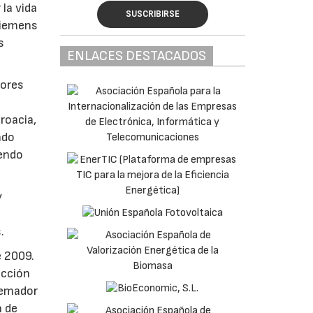
la vida
SUSCRIBIRSE
«Siemens
s
ENLACES DESTACADOS
dores
roacia,
ndo
yendo
y
.
e 2009.
ucción
uemador
a de