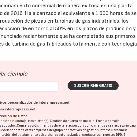
uncionamiento comercial de manera exitosa en una planta
io de 2016. Ha alcanzado el equivalente a 1.600 horas de se
roducción de piezas en turbinas de gas industriales, los
educción de en torno al 50% en los plazos de producción y
 anunciado recientemente que ha completado sus primeros
es de turbina de gas fabricados totalmente con tecnología
Ver ejemplo
SUSCRIBIRME GRATIS
ativos personalizados de interempresas.net
vía interempresas.net
otección de Datos
pción a nuestra(s) newsletter(s). Gestión de cuenta de usuario. Envío de emails
o asociados.
Conservación:
mientras dure la relación con Ud., o mientras sea necesario para
ueden cederse a otras
empresas del grupo
por motivos de gestión interna.
Derechos:
imitación del tratatamiento y decisiones automatizadas:
contacte con nuestro DPD
. Si