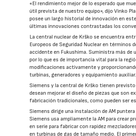
«El rendimiento mejor de lo esperado que mue
útil prevista de nuestro equipo», dijo Vinko P
posee un largo historial de innovación en este
últimas innovaciones contrastadas los conver
La central nuclear de Krško se encuentra ent
Europeos de Seguridad Nuclear en términos de
accidente en Fukushima. Suministra más de un 
por lo que es de importancia vital para la re
modificaciones activamente y proporcionando s
turbinas, generadores y equipamiento auxiliar
Siemens y la central de Krško tienen previsto 
desean mejorar el diseño de piezas que son e
fabricación tradicionales, como pueden ser e
Siemens dirige una instalación de AM puntera
Siemens usa ampliamente la AM para crear pr
en serie para fabricar con rapidez mezclador
en turbinas de gas de tamaño medio. El prim