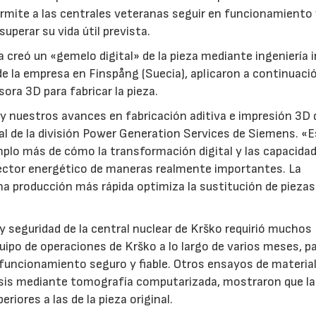
ermite a las centrales veteranas seguir en funcionamiento
uperar su vida útil prevista.
 creó un «gemelo digital» de la pieza mediante ingeniería i
 de la empresa en Finspång (Suecia), aplicaron a continuaci
ra 3D para fabricar la pieza.
 nuestros avances en fabricación aditiva e impresión 3D 
al de la división Power Generation Services de Siemens. «
emplo más de cómo la transformación digital y las capacida
ector energético de maneras realmente importantes. La
una producción más rápida optimiza la sustitución de piezas
 y seguridad de la central nuclear de Krško requirió muchos
uipo de operaciones de Krško a lo largo de varios meses, p
 funcionamiento seguro y fiable. Otros ensayos de materia
lisis mediante tomografía computarizada, mostraron que l
23/07/2026
30/07/2026
riores a las de la pieza original.