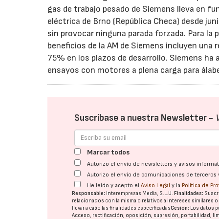
gas de trabajo pesado de Siemens lleva en f
eléctrica de Brno (República Checa) desde jun
sin provocar ninguna parada forzada. Para la p
beneficios de la AM de Siemens incluyen una r
75% en los plazos de desarrollo. Siemens ha
ensayos con motores a plena carga para álab
Suscríbase a nuestra Newsletter -
Marcar todos
Autorizo el envío de newsletters y avisos inform
Autorizo el envío de comunicaciones de terceros 
He leído y acepto el
Aviso Legal
y la
Política de Pr
Responsable:
Interempresas Media, S.L.U.
Finalidades:
Suscri
relacionados con la misma o relativos a intereses similares 
llevar a cabo las finalidades especificadas
Cesión:
Los datos p
Acceso, rectificación, oposición, supresión, portabilidad, l