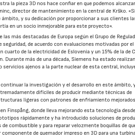
stra la pieza 3D nos hace confiar en que podemos alcanzar 
laninc, director de mantenimiento en la central de Krško. 
 ámbito, y su dedicación por proporcionar a sus clientes la
tía en un socio inmejorable para este proyecto».
re las más destacadas de Europa según el Grupo de Regula
 seguridad, de acuerdo con evaluaciones motivadas por el
cuarto de la electricidad de Eslovenia y un 15% de la de C
gión. Durante más de una década, Siemens ha estado realiza
ervicios ajenos a la parte nuclear de esta central, inclu
.
continuar la investigación y el desarrollo en este ámbito, 
xtremadamente difíciles de producir mediante técnicas de
structuras ligeras con patrones de enfriamiento mejorados
 en Finspång, donde lleva mejorando esta tecnología desd
ototipos rápidamente y ha introducido soluciones de prod
es de combustible y para reparar velozmente boquillas de q
er componente de quemador impreso en 3D para una turbin