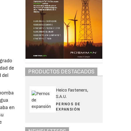
ogrado
idad de
PRODUCTOS DESTACADOS
 del
Heico Fasteners,
a bomba
S.A.U.
agua
PERNOS DE
vaba en
EXPANSIÓN
su
e