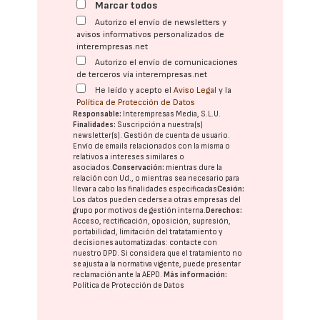
Marcar todos
Autorizo el envío de newsletters y
avisos informativos personalizados de
interempresas.net
Autorizo el envío de comunicaciones
de terceros vía interempresas.net
He leído y acepto el
Aviso Legal
y la
Política de Protección de Datos
Responsable:
Interempresas Media, S.L.U.
Finalidades:
Suscripción a nuestra(s)
newsletter(s). Gestión de cuenta de usuario.
Envío de emails relacionados con la misma o
relativos a intereses similares o
asociados.
Conservación:
mientras dure la
relación con Ud., o mientras sea necesario para
llevar a cabo las finalidades especificadas
Cesión:
Los datos pueden cederse a otras
empresas del
grupo
por motivos de gestión interna.
Derechos:
Acceso, rectificación, oposición, supresión,
portabilidad, limitación del tratatamiento y
decisiones automatizadas:
contacte con
nuestro DPD
. Si considera que el tratamiento no
se ajusta a la normativa vigente, puede presentar
reclamación ante la
AEPD
.
Más información:
Política de Protección de Datos