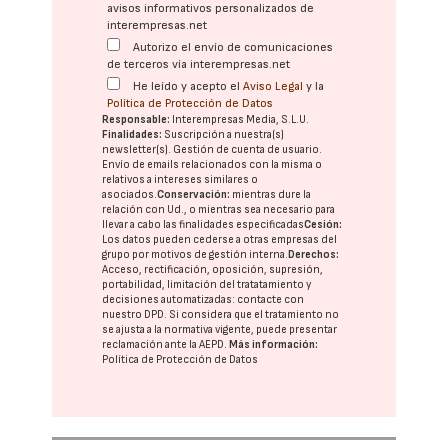
avisos informativos personalizados de
interempresas.net
Autorizo el envío de comunicaciones
de terceros vía interempresas.net
He leído y acepto el
Aviso Legal
y la
Política de Protección de Datos
Responsable:
Interempresas Media, S.L.U.
Finalidades:
Suscripción a nuestra(s)
newsletter(s). Gestión de cuenta de usuario.
Envío de emails relacionados con la misma o
relativos a intereses similares o
asociados.
Conservación:
mientras dure la
relación con Ud., o mientras sea necesario para
llevar a cabo las finalidades especificadas
Cesión:
Los datos pueden cederse a otras
empresas del
grupo
por motivos de gestión interna.
Derechos:
Acceso, rectificación, oposición, supresión,
portabilidad, limitación del tratatamiento y
decisiones automatizadas:
contacte con
nuestro DPD
. Si considera que el tratamiento no
se ajusta a la normativa vigente, puede presentar
reclamación ante la
AEPD
.
Más información:
Política de Protección de Datos