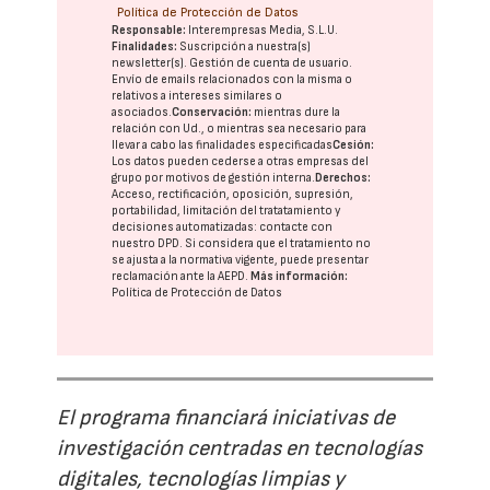
Política de Protección de Datos
Responsable:
Interempresas Media, S.L.U.
Finalidades:
Suscripción a nuestra(s)
newsletter(s). Gestión de cuenta de usuario.
Envío de emails relacionados con la misma o
relativos a intereses similares o
asociados.
Conservación:
mientras dure la
relación con Ud., o mientras sea necesario para
llevar a cabo las finalidades especificadas
Cesión:
Los datos pueden cederse a otras
empresas del
grupo
por motivos de gestión interna.
Derechos:
Acceso, rectificación, oposición, supresión,
portabilidad, limitación del tratatamiento y
decisiones automatizadas:
contacte con
nuestro DPD
. Si considera que el tratamiento no
se ajusta a la normativa vigente, puede presentar
reclamación ante la
AEPD
.
Más información:
Política de Protección de Datos
El programa financiará iniciativas de
investigación centradas en tecnologías
digitales, tecnologías limpias y