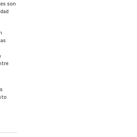
tes son
idad
n
las
n
ntre
os
sto