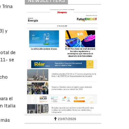
NEWSLETTERS
 Trina
3) y
otal de
011- se
ocho
ara el
n Italia
23/07/2026
r más