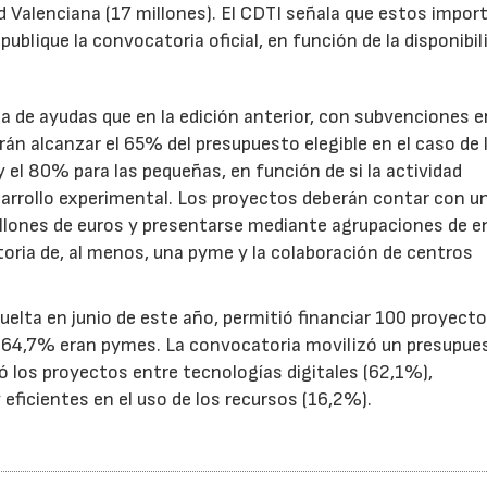
d Valenciana (17 millones). El CDTI señala que estos impor
ublique la convocatoria oficial, en función de la disponibil
.
de ayudas que en la edición anterior, con subvenciones e
n alcanzar el 65% del presupuesto elegible en el caso de 
el 80% para las pequeñas, en función de si la actividad
sarrollo experimental. Los proyectos deberán contar con u
illones de euros y presentarse mediante agrupaciones de e
toria de, al menos, una pyme y la colaboración de centros
uelta en junio de este año, permitió financiar 100 proyect
el 64,7% eran pymes. La convocatoria movilizó un presupue
yó los proyectos entre tecnologías digitales (62,1%),
eficientes en el uso de los recursos (16,2%).