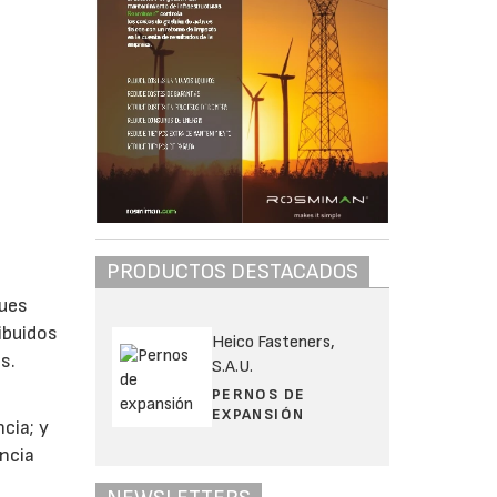
PRODUCTOS DESTACADOS
ques
ibuidos
Heico Fasteners,
s.
S.A.U.
PERNOS DE
EXPANSIÓN
cia; y
encia