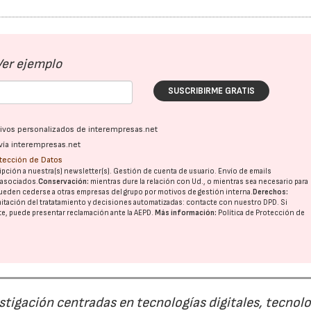
Ver ejemplo
SUSCRIBIRME GRATIS
ativos personalizados de interempresas.net
vía interempresas.net
otección de Datos
pción a nuestra(s) newsletter(s). Gestión de cuenta de usuario. Envío de emails
o asociados.
Conservación:
mientras dure la relación con Ud., o mientras sea necesario para
ueden cederse a otras
empresas del grupo
por motivos de gestión interna.
Derechos:
imitación del tratatamiento y decisiones automatizadas:
contacte con nuestro DPD
. Si
nte, puede presentar reclamación ante la
AEPD
.
Más información:
Política de Protección de
estigación centradas en tecnologías digitales, tecnol