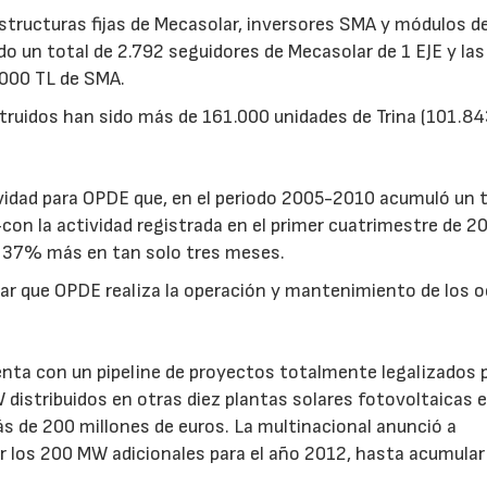
structuras fijas de Mecasolar, inversores SMA y módulos de
o un total de 2.792 seguidores de Mecasolar de 1 EJE y las
1000 TL de SMA.
ruidos han sido más de 161.000 unidades de Trina (101.84
vidad para OPDE que, en el periodo 2005-2010 acumuló un t
on la actividad registrada en el primer cuatrimestre de 2
n 37% más en tan solo tres meses.
ar que OPDE realiza la operación y mantenimiento de los 
nta con un pipeline de proyectos totalmente legalizados p
distribuidos en otras diez plantas solares fotovoltaicas e
s de 200 millones de euros. La multinacional anunció a
23/07/2026
30/07/2026
r los 200 MW adicionales para el año 2012, hasta acumula