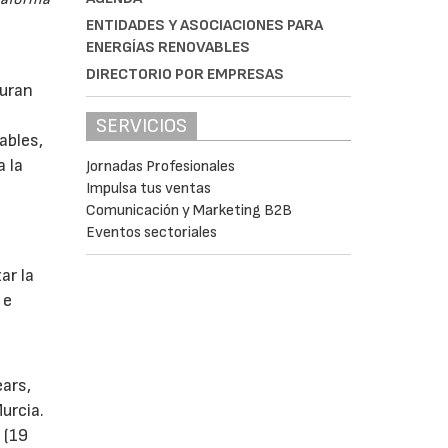
ENTIDADES Y ASOCIACIONES PARA
ENERGÍAS RENOVABLES
DIRECTORIO POR EMPRESAS
guran
SERVICIOS
ables,
a la
Jornadas Profesionales
Impulsa tus ventas
Comunicación y Marketing B2B
Eventos sectoriales
s
ar la
 e
ears,
urcia.
 (19