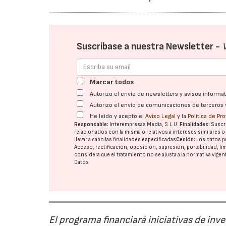
Suscríbase a nuestra Newsletter -
Marcar todos
Autorizo el envío de newsletters y avisos inform
Autorizo el envío de comunicaciones de terceros 
He leído y acepto el
Aviso Legal
y la
Política de Pr
Responsable:
Interempresas Media, S.L.U.
Finalidades:
Suscri
relacionados con la misma o relativos a intereses similares 
llevar a cabo las finalidades especificadas
Cesión:
Los datos p
Acceso, rectificación, oposición, supresión, portabilidad, l
considera que el tratamiento no se ajusta a la normativa vige
Datos
El programa financiará iniciativas de inv