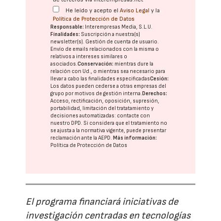
He leído y acepto el
Aviso Legal
y la
Política de Protección de Datos
Responsable:
Interempresas Media, S.L.U.
Finalidades:
Suscripción a nuestra(s)
newsletter(s). Gestión de cuenta de usuario.
Envío de emails relacionados con la misma o
relativos a intereses similares o
asociados.
Conservación:
mientras dure la
relación con Ud., o mientras sea necesario para
llevar a cabo las finalidades especificadas
Cesión:
Los datos pueden cederse a otras
empresas del
grupo
por motivos de gestión interna.
Derechos:
Acceso, rectificación, oposición, supresión,
portabilidad, limitación del tratatamiento y
decisiones automatizadas:
contacte con
nuestro DPD
. Si considera que el tratamiento no
se ajusta a la normativa vigente, puede presentar
reclamación ante la
AEPD
.
Más información:
Política de Protección de Datos
El programa financiará iniciativas de
investigación centradas en tecnologías