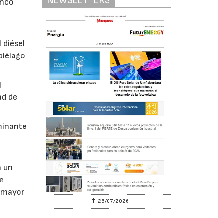
NEWSLETTERS
inco
 diésel
piélago
l
ad de
rminante
n un
de
a mayor
23/07/2026