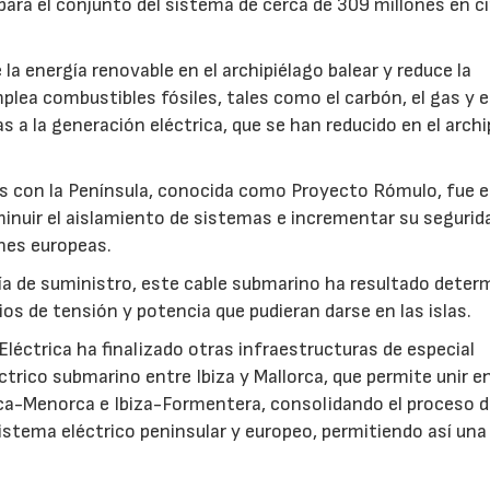
para el conjunto del sistema de cerca de 309 millones en c
a energía renovable en el archipiélago balear y reduce la
lea combustibles fósiles, tales como el carbón, el gas y el
s a la generación eléctrica, que se han reducido en el archi
res con la Península, conocida como Proyecto Rómulo, fue e
inuir el aislamiento de sistemas e incrementar su segurid
nes europeas.
tía de suministro, este cable submarino ha resultado dete
ios de tensión y potencia que pudieran darse en las islas.
 Eléctrica ha finalizado otras infraestructuras de especial
ctrico submarino entre Ibiza y Mallorca, que permite unir e
rca-Menorca e Ibiza-Formentera, consolidando el proceso 
 sistema eléctrico peninsular y europeo, permitiendo así un
23/07/2026
30/07/2026