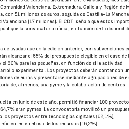
, Comunidad Valenciana, Extremadura, Galicia y Región de M
a, con 51 millones de euros, seguida de Castilla-La Mancha
d Valenciana (17 millones). El CDTI señala que estos impor
ublique la convocatoria oficial, en función de la disponibil
.
de ayudas que en la edición anterior, con subvenciones e
n alcanzar el 65% del presupuesto elegible en el caso de 
el 80% para las pequeñas, en función de si la actividad
sarrollo experimental. Los proyectos deberán contar con u
illones de euros y presentarse mediante agrupaciones de e
toria de, al menos, una pyme y la colaboración de centros
uelta en junio de este año, permitió financiar 100 proyect
el 64,7% eran pymes. La convocatoria movilizó un presupue
yó los proyectos entre tecnologías digitales (62,1%),
eficientes en el uso de los recursos (16,2%).