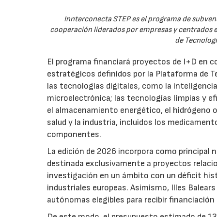
Innterconecta STEP es el programa de subvenc
cooperación liderados por empresas y centrados en
de Tecnologí
El programa financiará proyectos de I+D en c
estratégicos definidos por la Plataforma de T
las tecnologías digitales, como la inteligencia
microelectrónica; las tecnologías limpias y ef
el almacenamiento energético, el hidrógeno o l
salud y la industria, incluidos los medicamen
componentes.
La edición de 2026 incorpora como principal 
destinada exclusivamente a proyectos relacion
investigación en un ámbito con un déficit histó
industriales europeas. Asimismo, Illes Balear
autónomas elegibles para recibir financiación
De este modo, el presupuesto estimado de 138 m