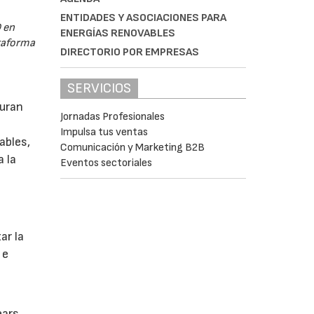
ENTIDADES Y ASOCIACIONES PARA
 en
ENERGÍAS RENOVABLES
ataforma
DIRECTORIO POR EMPRESAS
SERVICIOS
guran
Jornadas Profesionales
Impulsa tus ventas
ables,
Comunicación y Marketing B2B
a la
Eventos sectoriales
s
ar la
 e
ears,