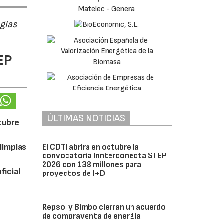
ogías
EP
ÚLTIMAS NOTICIAS
ctubre
limpias
El CDTI abrirá en octubre la
convocatoria Innterconecta STEP
2026 con 138 millones para
ficial
proyectos de I+D
Repsol y Bimbo cierran un acuerdo
de compraventa de energía