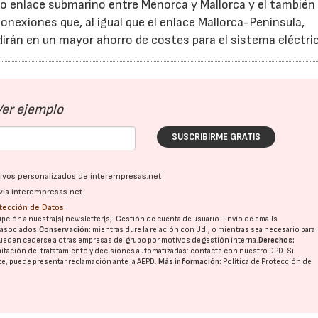
evo enlace submarino entre Menorca y Mallorca y el tambié
onexiones que, al igual que el enlace Mallorca-Península,
dirán en un mayor ahorro de costes para el sistema eléctri
Ver ejemplo
SUSCRIBIRME GRATIS
ativos personalizados de interempresas.net
vía interempresas.net
otección de Datos
pción a nuestra(s) newsletter(s). Gestión de cuenta de usuario. Envío de emails
o asociados.
Conservación:
mientras dure la relación con Ud., o mientras sea necesario para
ueden cederse a otras
empresas del grupo
por motivos de gestión interna.
Derechos:
imitación del tratatamiento y decisiones automatizadas:
contacte con nuestro DPD
. Si
nte, puede presentar reclamación ante la
AEPD
.
Más información:
Política de Protección de