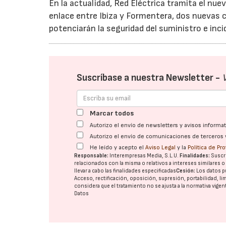
En la actualidad, Red Eléctrica tramita el nu
enlace entre Ibiza y Formentera, dos nuevas c
potenciarán la seguridad del suministro e inci
Suscríbase a nuestra Newsletter -
Marcar todos
Autorizo el envío de newsletters y avisos inform
Autorizo el envío de comunicaciones de terceros 
He leído y acepto el
Aviso Legal
y la
Política de Pr
Responsable:
Interempresas Media, S.L.U.
Finalidades:
Suscri
relacionados con la misma o relativos a intereses similares 
llevar a cabo las finalidades especificadas
Cesión:
Los datos p
Acceso, rectificación, oposición, supresión, portabilidad, l
considera que el tratamiento no se ajusta a la normativa vige
Datos