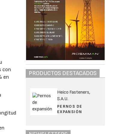
u
s con
PRODUCTOS DESTACADOS
% en
Heico Fasteners,
a
S.A.U.
PERNOS DE
EXPANSIÓN
ongitud
en