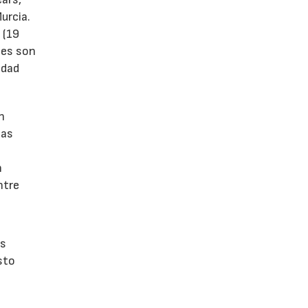
urcia.
 (19
tes son
idad
n
las
n
ntre
os
sto