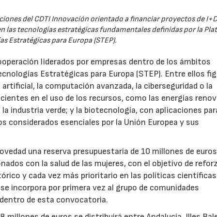
iones del CDTI Innovación orientado a financiar proyectos de I+D
 las tecnologías estratégicas fundamentales definidas por la Pl
as Estratégicas para Europa (STEP).
ooperación liderados por empresas dentro de los ámbitos
ecnologías Estratégicas para Europa (STEP). Entre ellos fi
 artificial, la computación avanzada, la ciberseguridad o la
icientes en el uso de los recursos, como las energías renov
a industria verde; y la biotecnología, con aplicaciones par
tos considerados esenciales por la Unión Europea y sus
novedad una reserva presupuestaria de 10 millones de euro
ados con la salud de las mujeres, con el objetivo de reforz
rico y cada vez más prioritario en las políticas científicas
s se incorpora por primera vez al grupo de comunidades
 dentro de esta convocatoria.
illones de euros se distribuirá entre Andalucía, Illes Bal