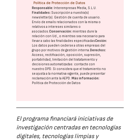
Política de Protección de Datos
Responsable:
Interempresas Media, S.L.U.
Finalidades:
Suscripción a nuestra(s)
newsletter(s). Gestión de cuenta de usuario.
Envío de emails relacionados con la misma o
relativos a intereses similares o
asociados.
Conservación:
mientras dure la
relación con Ud., o mientras sea necesario para
llevar a cabo las finalidades especificadas
Cesión:
Los datos pueden cederse a otras
empresas del
grupo
por motivos de gestión interna.
Derechos:
Acceso, rectificación, oposición, supresión,
portabilidad, limitación del tratatamiento y
decisiones automatizadas:
contacte con
nuestro DPD
. Si considera que el tratamiento no
se ajusta a la normativa vigente, puede presentar
reclamación ante la
AEPD
.
Más información:
Política de Protección de Datos
El programa financiará iniciativas de
investigación centradas en tecnologías
digitales, tecnologías limpias y