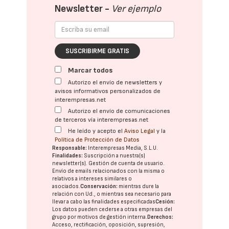
Newsletter -
Ver ejemplo
SUSCRIBIRME GRATIS
Marcar todos
Autorizo el envío de newsletters y
avisos informativos personalizados de
interempresas.net
Autorizo el envío de comunicaciones
de terceros vía interempresas.net
He leído y acepto el
Aviso Legal
y la
Política de Protección de Datos
Responsable:
Interempresas Media, S.L.U.
Finalidades:
Suscripción a nuestra(s)
newsletter(s). Gestión de cuenta de usuario.
Envío de emails relacionados con la misma o
relativos a intereses similares o
asociados.
Conservación:
mientras dure la
relación con Ud., o mientras sea necesario para
llevar a cabo las finalidades especificadas
Cesión:
Los datos pueden cederse a otras
empresas del
grupo
por motivos de gestión interna.
Derechos:
Acceso, rectificación, oposición, supresión,