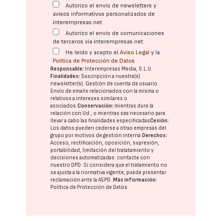
Autorizo el envío de newsletters y
avisos informativos personalizados de
interempresas.net
Autorizo el envío de comunicaciones
de terceros vía interempresas.net
He leído y acepto el
Aviso Legal
y la
Política de Protección de Datos
Responsable:
Interempresas Media, S.L.U.
Finalidades:
Suscripción a nuestra(s)
newsletter(s). Gestión de cuenta de usuario.
Envío de emails relacionados con la misma o
relativos a intereses similares o
asociados.
Conservación:
mientras dure la
relación con Ud., o mientras sea necesario para
llevar a cabo las finalidades especificadas
Cesión:
Los datos pueden cederse a otras
empresas del
grupo
por motivos de gestión interna.
Derechos:
Acceso, rectificación, oposición, supresión,
portabilidad, limitación del tratatamiento y
decisiones automatizadas:
contacte con
nuestro DPD
. Si considera que el tratamiento no
se ajusta a la normativa vigente, puede presentar
reclamación ante la
AEPD
.
Más información:
Política de Protección de Datos