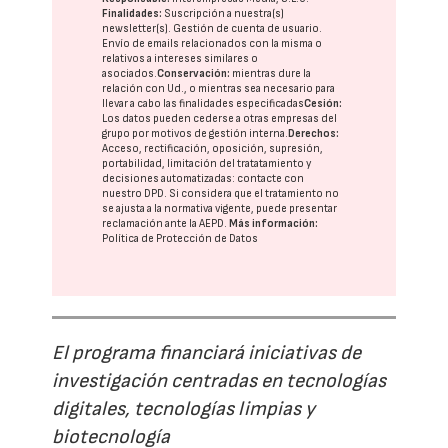
Finalidades:
Suscripción a nuestra(s)
newsletter(s). Gestión de cuenta de usuario.
Envío de emails relacionados con la misma o
relativos a intereses similares o
asociados.
Conservación:
mientras dure la
relación con Ud., o mientras sea necesario para
llevar a cabo las finalidades especificadas
Cesión:
Los datos pueden cederse a otras
empresas del
grupo
por motivos de gestión interna.
Derechos:
Acceso, rectificación, oposición, supresión,
portabilidad, limitación del tratatamiento y
decisiones automatizadas:
contacte con
nuestro DPD
. Si considera que el tratamiento no
se ajusta a la normativa vigente, puede presentar
reclamación ante la
AEPD
.
Más información:
Política de Protección de Datos
El programa financiará iniciativas de
investigación centradas en tecnologías
digitales, tecnologías limpias y
biotecnología