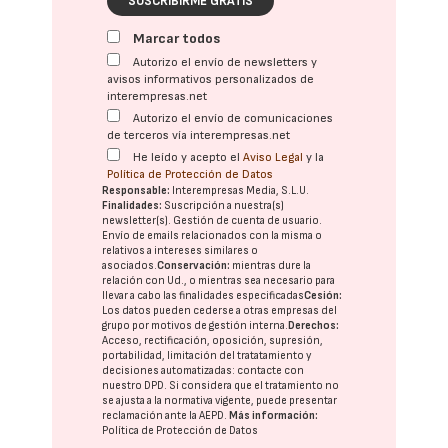
SUSCRIBIRME GRATIS
Marcar todos
Autorizo el envío de newsletters y
avisos informativos personalizados de
interempresas.net
Autorizo el envío de comunicaciones
de terceros vía interempresas.net
He leído y acepto el
Aviso Legal
y la
Política de Protección de Datos
Responsable:
Interempresas Media, S.L.U.
Finalidades:
Suscripción a nuestra(s)
newsletter(s). Gestión de cuenta de usuario.
Envío de emails relacionados con la misma o
relativos a intereses similares o
asociados.
Conservación:
mientras dure la
relación con Ud., o mientras sea necesario para
llevar a cabo las finalidades especificadas
Cesión:
Los datos pueden cederse a otras
empresas del
grupo
por motivos de gestión interna.
Derechos:
Acceso, rectificación, oposición, supresión,
portabilidad, limitación del tratatamiento y
decisiones automatizadas:
contacte con
nuestro DPD
. Si considera que el tratamiento no
se ajusta a la normativa vigente, puede presentar
reclamación ante la
AEPD
.
Más información:
Política de Protección de Datos