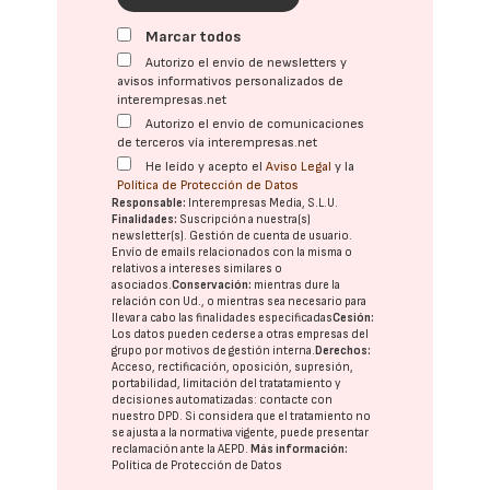
Marcar todos
Autorizo el envío de newsletters y
avisos informativos personalizados de
interempresas.net
Autorizo el envío de comunicaciones
de terceros vía interempresas.net
He leído y acepto el
Aviso Legal
y la
Política de Protección de Datos
Responsable:
Interempresas Media, S.L.U.
Finalidades:
Suscripción a nuestra(s)
newsletter(s). Gestión de cuenta de usuario.
Envío de emails relacionados con la misma o
relativos a intereses similares o
asociados.
Conservación:
mientras dure la
relación con Ud., o mientras sea necesario para
llevar a cabo las finalidades especificadas
Cesión:
Los datos pueden cederse a otras
empresas del
grupo
por motivos de gestión interna.
Derechos:
Acceso, rectificación, oposición, supresión,
portabilidad, limitación del tratatamiento y
decisiones automatizadas:
contacte con
nuestro DPD
. Si considera que el tratamiento no
se ajusta a la normativa vigente, puede presentar
reclamación ante la
AEPD
.
Más información:
Política de Protección de Datos