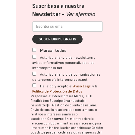
Suscríbase a nuestra
Newsletter -
Ver ejemplo
SUSCRIBIRME GRATIS
Marcar todos
Autorizo el envío de newsletters y
avisos informativos personalizados de
interempresas.net
Autorizo el envío de comunicaciones
de terceros vía interempresas.net
He leído y acepto el
Aviso Legal
y la
Política de Protección de Datos
Responsable:
Interempresas Media, S.L.U.
Finalidades:
Suscripción a nuestra(s)
newsletter(s). Gestión de cuenta de usuario.
Envío de emails relacionados con la misma o
relativos a intereses similares o
asociados.
Conservación:
mientras dure la
relación con Ud., o mientras sea necesario para
llevar a cabo las finalidades especificadas
Cesión:
Los datos pueden cederse a otras
empresas del