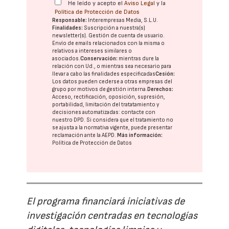
He leído y acepto el
Aviso Legal
y la
Política de Protección de Datos
Responsable:
Interempresas Media, S.L.U.
Finalidades:
Suscripción a nuestra(s)
newsletter(s). Gestión de cuenta de usuario.
Envío de emails relacionados con la misma o
relativos a intereses similares o
asociados.
Conservación:
mientras dure la
relación con Ud., o mientras sea necesario para
llevar a cabo las finalidades especificadas
Cesión:
Los datos pueden cederse a otras
empresas del
grupo
por motivos de gestión interna.
Derechos:
Acceso, rectificación, oposición, supresión,
portabilidad, limitación del tratatamiento y
decisiones automatizadas:
contacte con
nuestro DPD
. Si considera que el tratamiento no
se ajusta a la normativa vigente, puede presentar
reclamación ante la
AEPD
.
Más información:
Política de Protección de Datos
El programa financiará iniciativas de
investigación centradas en tecnologías