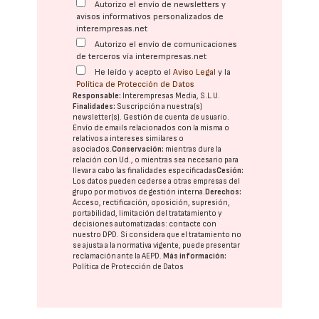
Autorizo el envío de newsletters y
avisos informativos personalizados de
interempresas.net
Autorizo el envío de comunicaciones
de terceros vía interempresas.net
He leído y acepto el
Aviso Legal
y la
Política de Protección de Datos
Responsable:
Interempresas Media, S.L.U.
Finalidades:
Suscripción a nuestra(s)
newsletter(s). Gestión de cuenta de usuario.
Envío de emails relacionados con la misma o
relativos a intereses similares o
asociados.
Conservación:
mientras dure la
relación con Ud., o mientras sea necesario para
llevar a cabo las finalidades especificadas
Cesión:
Los datos pueden cederse a otras
empresas del
grupo
por motivos de gestión interna.
Derechos:
Acceso, rectificación, oposición, supresión,
portabilidad, limitación del tratatamiento y
decisiones automatizadas:
contacte con
nuestro DPD
. Si considera que el tratamiento no
se ajusta a la normativa vigente, puede presentar
reclamación ante la
AEPD
.
Más información:
Política de Protección de Datos