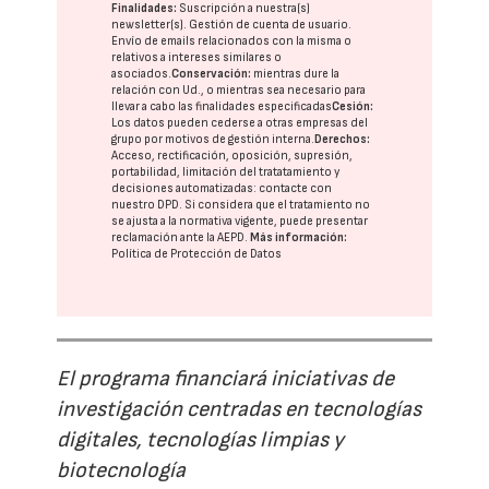
Finalidades:
Suscripción a nuestra(s)
newsletter(s). Gestión de cuenta de usuario.
Envío de emails relacionados con la misma o
relativos a intereses similares o
asociados.
Conservación:
mientras dure la
relación con Ud., o mientras sea necesario para
llevar a cabo las finalidades especificadas
Cesión:
Los datos pueden cederse a otras
empresas del
grupo
por motivos de gestión interna.
Derechos:
Acceso, rectificación, oposición, supresión,
portabilidad, limitación del tratatamiento y
decisiones automatizadas:
contacte con
nuestro DPD
. Si considera que el tratamiento no
se ajusta a la normativa vigente, puede presentar
reclamación ante la
AEPD
.
Más información:
Política de Protección de Datos
El programa financiará iniciativas de
investigación centradas en tecnologías
digitales, tecnologías limpias y
biotecnología