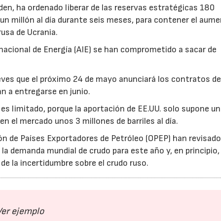
iden, ha ordenado liberar de las reservas estratégicas 180
e un millón al día durante seis meses, para contener el aum
rusa de Ucrania.
nacional de Energía (AIE) se han comprometido a sacar de
eves que el próximo 24 de mayo anunciará los contratos d
án a entregarse en junio.
es limitado, porque la aportación de EE.UU. solo supone u
en el mercado unos 3 millones de barriles al día.
ón de Países Exportadores de Petróleo (OPEP) han revisado 
 la demanda mundial de crudo para este año y, en principio,
e la incertidumbre sobre el crudo ruso.
23/07/2026
30/07/2026
Ver ejemplo