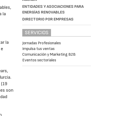
ENTIDADES Y ASOCIACIONES PARA
ables,
ENERGÍAS RENOVABLES
a la
DIRECTORIO POR EMPRESAS
SERVICIOS
s
ar la
Jornadas Profesionales
 e
Impulsa tus ventas
Comunicación y Marketing B2B
Eventos sectoriales
ears,
urcia.
 (19
tes son
idad
n