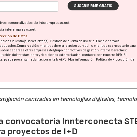
SUSCRIBIRME GRATIS
ativos personalizados de interempresas.net
vía interempresas.net
otección de Datos
pción a nuestra(s) newsletter(s). Gestión de cuenta de usuario. Envío de emails
o asociados.
Conservación:
mientras dure la relación con Ud., o mientras sea necesario para
ueden cederse a otras
empresas del grupo
por motivos de gestión interna.
Derechos:
imitación del tratatamiento y decisiones automatizadas:
contacte con nuestro DPD
. Si
nte, puede presentar reclamación ante la
AEPD
.
Más información:
Política de Protección de
estigación centradas en tecnologías digitales, tecnol
 la convocatoria Innterconecta ST
ra proyectos de I+D