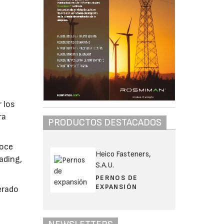
 los
ra
PRODUCTOS DESTACADOS
doce
Heico Fasteners,
ading,
S.A.U.
PERNOS DE
EXPANSIÓN
erado