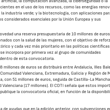
 artificial, la computación avanzada, la ciberseguridad o la
icientes en el uso de los recursos, como las energías renov
a industria verde; y la biotecnología, con aplicaciones par
tos considerados esenciales por la Unión Europea y sus
novedad una reserva presupuestaria de 10 millones de euro
ados con la salud de las mujeres, con el objetivo de reforz
rico y cada vez más prioritario en las políticas científicas
s se incorpora por primera vez al grupo de comunidades
 dentro de esta convocatoria.
illones de euros se distribuirá entre Andalucía, Illes Bal
, Comunidad Valenciana, Extremadura, Galicia y Región de M
a, con 51 millones de euros, seguida de Castilla-La Mancha
d Valenciana (17 millones). El CDTI señala que estos impor
ublique la convocatoria oficial, en función de la disponibil
.
de ayudas que en la edición anterior, con subvenciones e