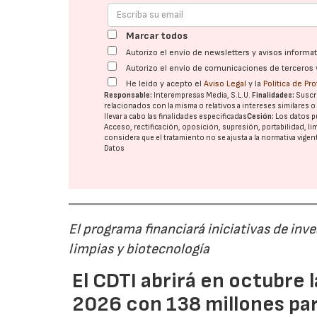
Marcar todos
Autorizo el envío de newsletters y avisos inform
Autorizo el envío de comunicaciones de terceros 
He leído y acepto el
Aviso Legal
y la
Política de Pr
Responsable:
Interempresas Media, S.L.U.
Finalidades:
Suscri
relacionados con la misma o relativos a intereses similares 
llevar a cabo las finalidades especificadas
Cesión:
Los datos p
Acceso, rectificación, oposición, supresión, portabilidad, l
considera que el tratamiento no se ajusta a la normativa vige
Datos
El programa financiará iniciativas de inv
limpias y biotecnología
El CDTI abrirá en octubre
2026 con 138 millones pa