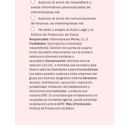
Autorizo el envío de newsletters y
avisos informativos personalizados de
interempresas.net
Autorizo el envío de comunicaciones
de terceros vía interempresas.net
He leído y acepto el
Aviso Legal
y la
Política de Protección de Datos
Responsable:
Interempresas Media, S.L.U.
Finalidades:
Suscripción a nuestra(s)
newsletter(s). Gestión de cuenta de usuario.
Envío de emails relacionados con la misma o
relativos a intereses similares o
asociados.
Conservación:
mientras dure la
relación con Ud., o mientras sea necesario para
llevar a cabo las finalidades especificadas
Cesión:
Los datos pueden cederse a otras
empresas del
grupo
por motivos de gestión interna.
Derechos:
Acceso, rectificación, oposición, supresión,
portabilidad, limitación del tratatamiento y
decisiones automatizadas:
contacte con
nuestro DPD
. Si considera que el tratamiento no
se ajusta a la normativa vigente, puede presentar
reclamación ante la
AEPD
.
Más información:
Política de Protección de Datos