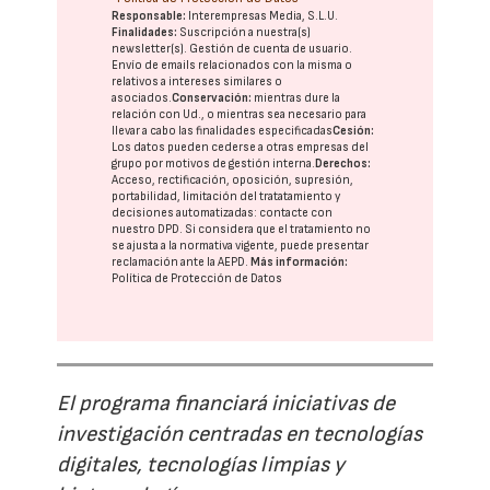
Responsable:
Interempresas Media, S.L.U.
Finalidades:
Suscripción a nuestra(s)
newsletter(s). Gestión de cuenta de usuario.
Envío de emails relacionados con la misma o
relativos a intereses similares o
asociados.
Conservación:
mientras dure la
relación con Ud., o mientras sea necesario para
llevar a cabo las finalidades especificadas
Cesión:
Los datos pueden cederse a otras
empresas del
grupo
por motivos de gestión interna.
Derechos:
Acceso, rectificación, oposición, supresión,
portabilidad, limitación del tratatamiento y
decisiones automatizadas:
contacte con
nuestro DPD
. Si considera que el tratamiento no
se ajusta a la normativa vigente, puede presentar
reclamación ante la
AEPD
.
Más información:
Política de Protección de Datos
El programa financiará iniciativas de
investigación centradas en tecnologías
digitales, tecnologías limpias y