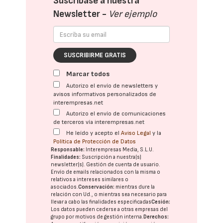
Suscríbase a nuestra
Newsletter -
Ver ejemplo
SUSCRIBIRME GRATIS
Marcar todos
Autorizo el envío de newsletters y
avisos informativos personalizados de
interempresas.net
Autorizo el envío de comunicaciones
de terceros vía interempresas.net
He leído y acepto el
Aviso Legal
y la
Política de Protección de Datos
Responsable:
Interempresas Media, S.L.U.
Finalidades:
Suscripción a nuestra(s)
newsletter(s). Gestión de cuenta de usuario.
Envío de emails relacionados con la misma o
relativos a intereses similares o
asociados.
Conservación:
mientras dure la
relación con Ud., o mientras sea necesario para
llevar a cabo las finalidades especificadas
Cesión:
Los datos pueden cederse a otras
empresas del
grupo
por motivos de gestión interna.
Derechos: