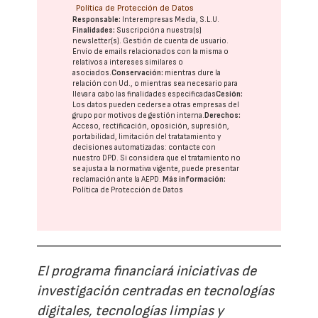
Política de Protección de Datos
Responsable:
Interempresas Media, S.L.U.
Finalidades:
Suscripción a nuestra(s)
newsletter(s). Gestión de cuenta de usuario.
Envío de emails relacionados con la misma o
relativos a intereses similares o
asociados.
Conservación:
mientras dure la
relación con Ud., o mientras sea necesario para
llevar a cabo las finalidades especificadas
Cesión:
Los datos pueden cederse a otras
empresas del
grupo
por motivos de gestión interna.
Derechos:
Acceso, rectificación, oposición, supresión,
portabilidad, limitación del tratatamiento y
decisiones automatizadas:
contacte con
nuestro DPD
. Si considera que el tratamiento no
se ajusta a la normativa vigente, puede presentar
reclamación ante la
AEPD
.
Más información:
Política de Protección de Datos
El programa financiará iniciativas de
investigación centradas en tecnologías
digitales, tecnologías limpias y