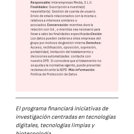
Responsable:
Interempresas Media, S.L.U.
Finalidades:
Suscripción a nuestra(s)
newsletter(s). Gestión de cuenta de usuario.
Envío de emails relacionados con la misma o
relativos a intereses similares o
asociados.
Conservación:
mientras dure la
relación con Ud., o mientras sea necesario para
llevar a cabo las finalidades especificadas
Cesión:
Los datos pueden cederse a otras
empresas del
grupo
por motivos de gestión interna.
Derechos:
Acceso, rectificación, oposición, supresión,
portabilidad, limitación del tratatamiento y
decisiones automatizadas:
contacte con
nuestro DPD
. Si considera que el tratamiento no
se ajusta a la normativa vigente, puede presentar
reclamación ante la
AEPD
.
Más información:
Política de Protección de Datos
El programa financiará iniciativas de
investigación centradas en tecnologías
digitales, tecnologías limpias y
biotecnología