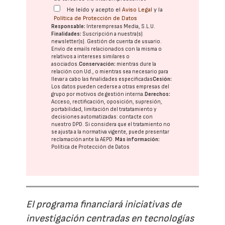
He leído y acepto el
Aviso Legal
y la
Política de Protección de Datos
Responsable:
Interempresas Media, S.L.U.
Finalidades:
Suscripción a nuestra(s)
newsletter(s). Gestión de cuenta de usuario.
Envío de emails relacionados con la misma o
relativos a intereses similares o
asociados.
Conservación:
mientras dure la
relación con Ud., o mientras sea necesario para
llevar a cabo las finalidades especificadas
Cesión:
Los datos pueden cederse a otras
empresas del
grupo
por motivos de gestión interna.
Derechos:
Acceso, rectificación, oposición, supresión,
portabilidad, limitación del tratatamiento y
decisiones automatizadas:
contacte con
nuestro DPD
. Si considera que el tratamiento no
se ajusta a la normativa vigente, puede presentar
reclamación ante la
AEPD
.
Más información:
Política de Protección de Datos
El programa financiará iniciativas de
investigación centradas en tecnologías