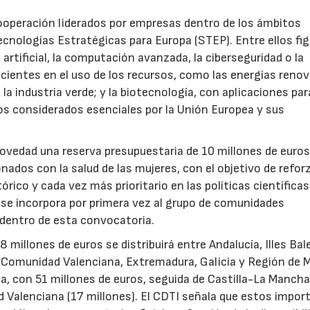
ooperación liderados por empresas dentro de los ámbitos
ecnologías Estratégicas para Europa (STEP). Entre ellos fi
 artificial, la computación avanzada, la ciberseguridad o la
icientes en el uso de los recursos, como las energías renov
a industria verde; y la biotecnología, con aplicaciones par
tos considerados esenciales por la Unión Europea y sus
novedad una reserva presupuestaria de 10 millones de euro
ados con la salud de las mujeres, con el objetivo de reforz
rico y cada vez más prioritario en las políticas científicas
s se incorpora por primera vez al grupo de comunidades
 dentro de esta convocatoria.
illones de euros se distribuirá entre Andalucía, Illes Bal
, Comunidad Valenciana, Extremadura, Galicia y Región de M
a, con 51 millones de euros, seguida de Castilla-La Mancha
d Valenciana (17 millones). El CDTI señala que estos impor