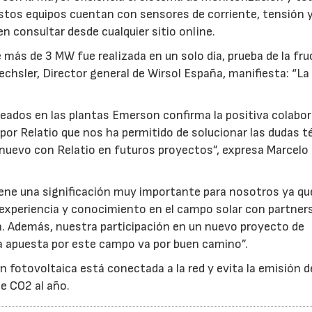
stos equipos cuentan con sensores de corriente, tensión 
 consultar desde cualquier sitio online.
más de 3 MW fue realizada en un solo día, prueba de la fr
chsler, Director general de Wirsol España, manifiesta: “La
leados en las plantas Emerson confirma la positiva colabor
por Relatio que nos ha permitido de solucionar las dudas t
 nuevo con Relatio en futuros proyectos”, expresa Marcelo
iene una significación muy importante para nosotros ya qu
experiencia y conocimiento en el campo solar con partner
. Además, nuestra participación en un nuevo proyecto de
a apuesta por este campo va por buen camino”.
n fotovoltaica está conectada a la red y evita la emisión d
e CO2 al año.
23/07/2026
30/07/2026