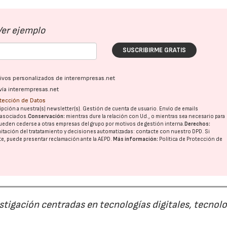
Ver ejemplo
SUSCRIBIRME GRATIS
ativos personalizados de interempresas.net
vía interempresas.net
otección de Datos
pción a nuestra(s) newsletter(s). Gestión de cuenta de usuario. Envío de emails
o asociados.
Conservación:
mientras dure la relación con Ud., o mientras sea necesario para
ueden cederse a otras
empresas del grupo
por motivos de gestión interna.
Derechos:
imitación del tratatamiento y decisiones automatizadas:
contacte con nuestro DPD
. Si
nte, puede presentar reclamación ante la
AEPD
.
Más información:
Política de Protección de
estigación centradas en tecnologías digitales, tecnol