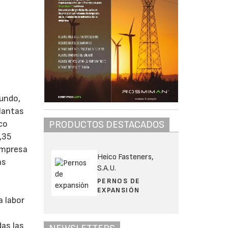
mundo,
plantas
co
PRODUCTOS DESTACADOS
,35
empresa
Heico Fasteners,
as
S.A.U.
PERNOS DE
EXPANSIÓN
a labor
das las