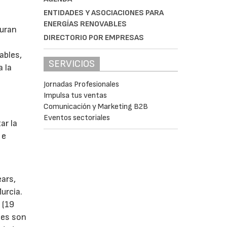
ENTIDADES Y ASOCIACIONES PARA
ENERGÍAS RENOVABLES
guran
DIRECTORIO POR EMPRESAS
ables,
SERVICIOS
a la
Jornadas Profesionales
Impulsa tus ventas
Comunicación y Marketing B2B
s
Eventos sectoriales
ar la
 e
ears,
urcia.
 (19
tes son