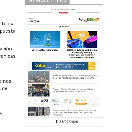
NEWSLETTERS
y
uctuosa
 puesta
ación:
écnicas
e nos
s de
e
23/07/2026