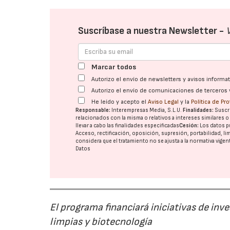
Suscríbase a nuestra Newsletter -
Marcar todos
Autorizo el envío de newsletters y avisos inform
Autorizo el envío de comunicaciones de terceros 
He leído y acepto el
Aviso Legal
y la
Política de Pr
Responsable:
Interempresas Media, S.L.U.
Finalidades:
Suscri
relacionados con la misma o relativos a intereses similares 
llevar a cabo las finalidades especificadas
Cesión:
Los datos p
Acceso, rectificación, oposición, supresión, portabilidad, l
considera que el tratamiento no se ajusta a la normativa vige
Datos
El programa financiará iniciativas de inv
limpias y biotecnología