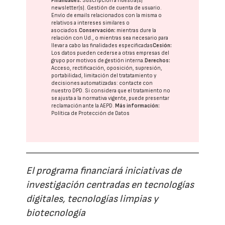
Finalidades:
Suscripción a nuestra(s)
newsletter(s). Gestión de cuenta de usuario.
Envío de emails relacionados con la misma o
relativos a intereses similares o
asociados.
Conservación:
mientras dure la
relación con Ud., o mientras sea necesario para
llevar a cabo las finalidades especificadas
Cesión:
Los datos pueden cederse a otras
empresas del
grupo
por motivos de gestión interna.
Derechos:
Acceso, rectificación, oposición, supresión,
portabilidad, limitación del tratatamiento y
decisiones automatizadas:
contacte con
nuestro DPD
. Si considera que el tratamiento no
se ajusta a la normativa vigente, puede presentar
reclamación ante la
AEPD
.
Más información:
Política de Protección de Datos
El programa financiará iniciativas de
investigación centradas en tecnologías
digitales, tecnologías limpias y
biotecnología