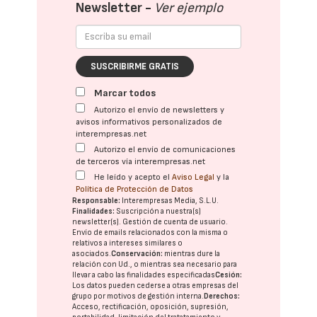
Newsletter -
Ver ejemplo
SUSCRIBIRME GRATIS
Marcar todos
Autorizo el envío de newsletters y
avisos informativos personalizados de
interempresas.net
Autorizo el envío de comunicaciones
de terceros vía interempresas.net
He leído y acepto el
Aviso Legal
y la
Política de Protección de Datos
Responsable:
Interempresas Media, S.L.U.
Finalidades:
Suscripción a nuestra(s)
newsletter(s). Gestión de cuenta de usuario.
Envío de emails relacionados con la misma o
relativos a intereses similares o
asociados.
Conservación:
mientras dure la
relación con Ud., o mientras sea necesario para
llevar a cabo las finalidades especificadas
Cesión:
Los datos pueden cederse a otras
empresas del
grupo
por motivos de gestión interna.
Derechos:
Acceso, rectificación, oposición, supresión,