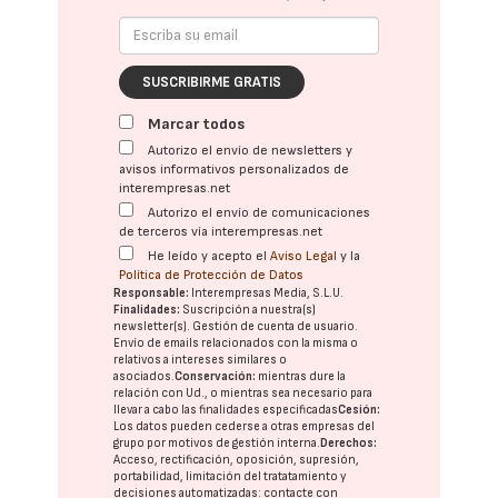
SUSCRIBIRME GRATIS
Marcar todos
Autorizo el envío de newsletters y
avisos informativos personalizados de
interempresas.net
Autorizo el envío de comunicaciones
de terceros vía interempresas.net
He leído y acepto el
Aviso Legal
y la
Política de Protección de Datos
Responsable:
Interempresas Media, S.L.U.
Finalidades:
Suscripción a nuestra(s)
newsletter(s). Gestión de cuenta de usuario.
Envío de emails relacionados con la misma o
relativos a intereses similares o
asociados.
Conservación:
mientras dure la
relación con Ud., o mientras sea necesario para
llevar a cabo las finalidades especificadas
Cesión:
Los datos pueden cederse a otras
empresas del
grupo
por motivos de gestión interna.
Derechos:
Acceso, rectificación, oposición, supresión,
portabilidad, limitación del tratatamiento y
decisiones automatizadas:
contacte con